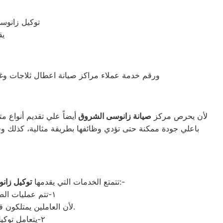
توكيل زانوس
يق
ورقم خدمة عملاء مراكز صيانة اعطال ثلاجات وغ
لأن يحرص مركز
صيانة زانوسى الشروق
أيضاً علي تقديم أنواع 
باعلي جودة ممكنة حتى تؤدي وظائفها بطريقة مثالية، كذلك و
بالعديد من المزايا الرائعة التي تنال علىإعجاب العديد من العملاء الشروقجة كبيرة للغاية، من أهمها الآتي:-
تتمتع الخدمات التي يقدمها
توكيل زان
١-تتم عمليات الصيانة التي يقوم بها فريق الدعم التابع لمركز زانوسى في غضون فترة زمنية قصيرة جداً
لأن العاملين يمتلكون قدرات مذهلة تمكنهم من إصلاح جميع أنواع الأعطال، ذلك دون أن يستغرقوا مدة زمنية طويلة.
٢-يتعامل توكيل زانوسى مع الغسالات والثلاجات وغيرها الكثير من الأجهزة الكهربائية بحرص شديد