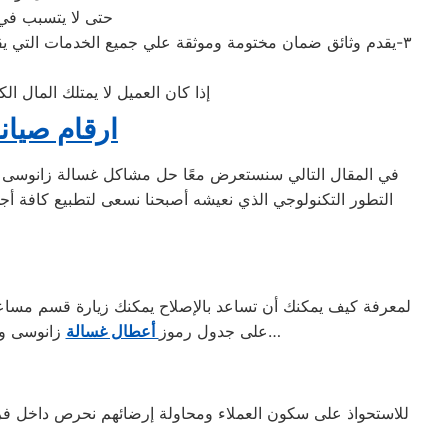
حتى لا يتسبب في 
٣-يقدم وثائق ضمان مختومة وموثقة علي جميع الخدمات التي يقد
إذا كان العميل لا يمتلك المال 
ارقام صيان
في المقال التالي سنستعرض معًا حل مشاكل غسالة زانوسى م
التطور التكنولوجي الذي نعيشه أصبحنا نسعى لتطبيع كافة أجهز
لمعرفة كيف يمكنك أن تساعد بالإصلاح يمكنك زيارة قسم مساعدة 
زانوسى وغيرها من الأنواع؛ ذلك ليكون لديك بعض المعلومات التي ستفيدك عند حدوث عطل و حل مشاكل غسالة زانوسى…
على جدول رموز
أعطال غسالة
للاستحواذ على سكون العملاء ومحاولة إرضائهم نحرص داخل فروع