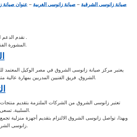
صيانة زانوسى الشرقية
–
صيانة زانوسى الغربية
–
عنوان صيانة ز
.
زانوسى
نقدم الدعم ا
المشورة الفنية ارشادات التشغيل قطع الغيار الاصلية الاقسام الفنية المتخصصة بلاغات الاعطال.
ال
يعتبر مركز صيانة زانوسى الشروق في مصر الوكيل المعتمد للش
الشروق. فريق الفنيين المدربين بمهارة عالية متخصص في إصلاح وصيانة جميع منتجات الشركة بكفاءة ودقة، مما يضمن للعملاء حصولهم على خدمة متميزة وموثوقة.
ال
تعتبر زانوسى الشروق من الشركات الملتزمة بتقديم منتجات عالي
السلبية. تسعى الشركة جاهدة للامتثال لأعلى معايير الجودة والاعتمادية في صناعة الأجهزة المنزلية.
وبهذا، تواصل زانوسى الشروق الالتزام بتقديم أجهزة منزلية تجمع بي
زانوسى الشروق بجد لضمان تلبية احتياجات العملاء وضمان استمرارية عمل أجهزتهم بأفضل حال.