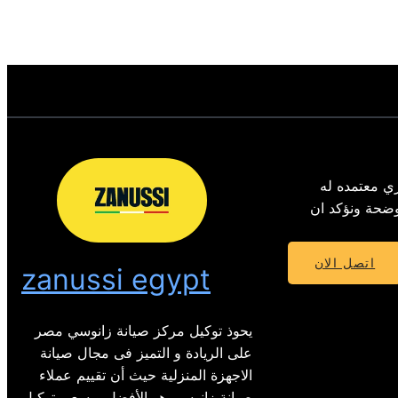
ي معتمده له
 الموضحة ونؤكد ان
اتصل الان
zanussi egypt
يحوذ توكيل مركز صيانة زانوسي مصر
على الريادة و التميز فى مجال صيانة
الاجهزة المنزلية حيث أن تقييم عملاء
صيانة زانوسي هو الأفضل ويسعى توكيل