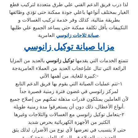
لذا درب فريق الدعم الفني علي طرق متعددة لتركيب قطع
الغيار بمختلف أنواعها باعلي جودة ممكنة حتى تؤدي وظائفها
بطريقة مثالية، كذلك وفر خدمة تركيب الغسالات و
التكييفات بأقل تكلفة ممكنة حتي يساعد الجميع علي طلبها
العامرية.
صيانة ثلاجات زانوسي
مزايا صيانة توكيل زانوسي
تتمتع الخدمات التي يقدمها
توكيل زانوسي
بالعديد من المزايا
الرائعة التي تنال علىإعجاب العديد من العملاء العامريةجة
كبيرة للغاية، من أهمها الآتي:-
١-تتم عمليات الصيانة التي يقوم بها فريق الدعم التابع
لمركز زانوسي في غضون فترة زمنية قصيرة جداً
لأن العاملين يمتلكون قدرات مذهلة تمكنهم من إصلاح جميع
أنواع الأعطال، ذلك دون أن يستغرقوا مدة زمنية طويلة.
٢-يتعامل توكيل زانوسي مع الغسالات والثلاجات وغيرها
الكثير من الأجهزة الكهربائية بحرص شديد
حتى لا يتسبب في تعرضها لأي نوع من الأضرار، لذلك يثق
العديد من العملاء في المركز العامريةجة كبيرة