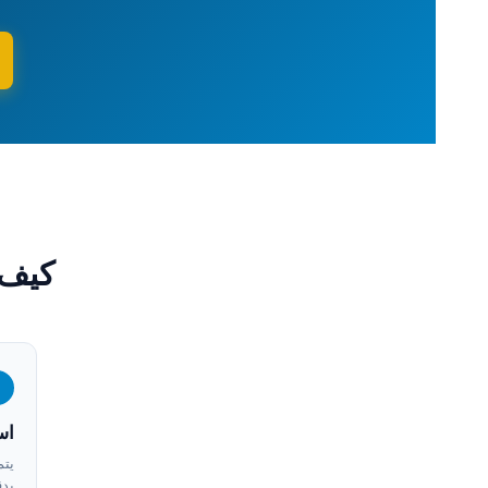
كيف 
1
اس
يتم
بدق