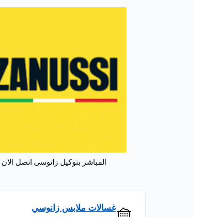
المباشر بتوكيل زانوسى اتصل الان
🧺
غسالات ملابس زانوسي