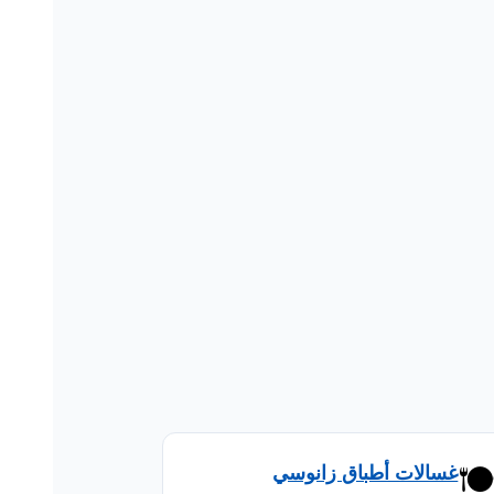
🍽
غسالات أطباق زانوسي