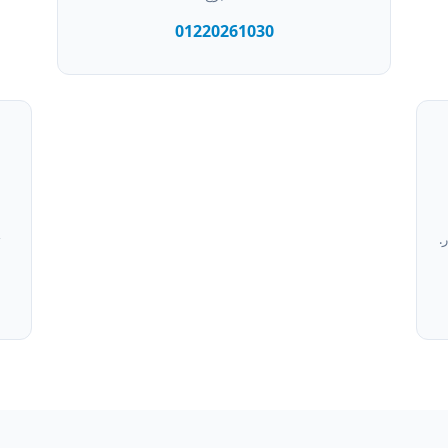
01220261030
.
ت