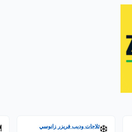
️
❄️
ثلاجات وديب فريزر زانوسي