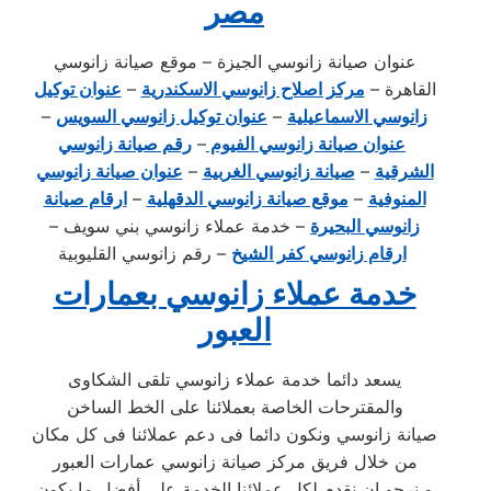
مصر
عنوان صيانة زانوسي الجيزة – موقع صيانة زانوسي
القاهرة –
مركز اصلاح زانوسي الاسكندرية
–
عنوان توكيل
زانوسي الاسماعيلية
–
عنوان توكيل زانوسي السويس
–
عنوان صيانة زانوسي الفيوم
–
رقم صيانة زانوسي
الشرقية
–
صيانة زانوسي الغربية
–
عنوان صيانة زانوسي
المنوفية
–
موقع صيانة زانوسي الدقهلية
–
ارقام صيانة
زانوسي البحيرة
– خدمة عملاء زانوسي بني سويف –
ارقام زانوسي كفر الشيخ
– رقم زانوسي القليوبية
خدمة عملاء زانوسي بعمارات
العبور
يسعد دائما خدمة عملاء زانوسي تلقى الشكاوى
والمقترحات الخاصة بعملائنا على الخط الساخن
صيانة زانوسي ونكون دائما فى دعم عملائنا فى كل مكان
من خلال فريق مركز صيانة زانوسي عمارات العبور
و نرجو ان نقدم لكل عملائنا الخدمة على أفضل ما يكون