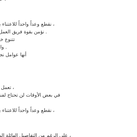
نقطع وعداً واحداً للاعتناء بجهازك لعودته للعمل كما ينبغي ان يكون ، بقطع الغيار الموثوقة من شركه صيانة زانوسى المنيب ،
نؤمن بقوة فريق العمل لدينا، لأننا نوظف النخبة القادرة علي تحسين تجربة صيانه زانوسى لكل عملائنا بجميع الفروع .
تتنوع خ
واخصائيون الصيانه المهنيون والمهتمون بكل مايخص اجهزة زانوسى المنيب .
أنها عوامل نج
تعمل فروع زانوسى بمختلف المدن والمحافظات للمساعدة و الدعم الفني بسهولة ،
في بعض الأوقات لن تحتاج لفن
نقطع وعداً واحداً للاعتناء بجهازك لعودته للعمل كما ينبغي ان يكون ، بقطع الغيار الموثوقة من شركه صيانة زانوسى المنيب ،
على الرغم من التفاصيل الهائلة المتعلقة بجهازك مثل الاستخدام المتوازن والصيانه الوقائية والاعطال المتقطعة علي مدار سنوات الاستخدام ،