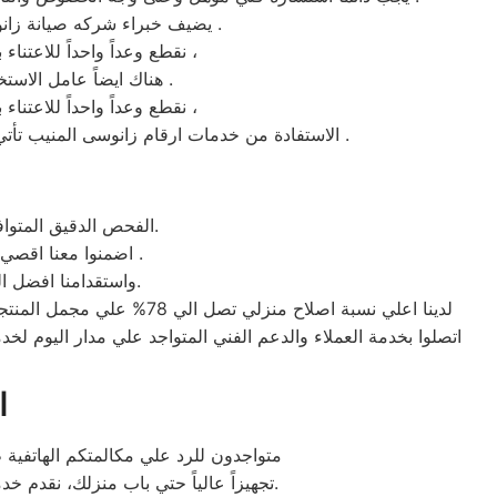
يضيف خبراء شركه صيانة زانوسى المنيب بأن تنظيم موعيد الصيانه الوقائية للاجهزة بصفة مستمرة من اساسيات المحافظة عليها .
نقطع وعداً واحداً للاعتناء بجهازك لعودته للعمل كما ينبغي ان يكون ، بقطع الغيار الموثوقة من شركه صيانة زانوسى المنيب ،
هناك ايضاً عامل الاستخدام المعتدل فهو من المعايير المؤكدة من اخصائيين زانوسى للأحتفاظ بالمنتج في افضل حاله .
نقطع وعداً واحداً للاعتناء بجهازك لعودته للعمل كما ينبغي ان يكون ، بقطع الغيار الموثوقة من شركه صيانة زانوسى المنيب ،
الاستفادة من خدمات ارقام زانوسى المنيب تأتي بالتواصل معنا علي الخط الساخن 01092279973 فهو الرقم الموحد المهتم بكل مايخص اجهزة زانوسى في المنيب .
الفحص الدقيق المتوافق مع تحديثات زانوسى بالطبع سيكون من شأنه توفير الكثير من المال والوقت لكل عملائنا.
اضمنوا معنا اقصي درجات الاَمان والثقة عند التعامل مع فرع زانوسى المنيب لأستخدامنا قطع الغيار الاصلية .
واستقدامنا افضل المهندسون إضافة إلي سيارات الخدمة المجهزة تجهيز يضمن اصلاح غالبية الاجهزة بالمنزل.
لدينا اعلي نسبة اصلاح من
ا
متواجدون للرد علي مكالمتكم الهاتفية
تجهيزاً عالياً حتي باب منزلك، نقدم خدمة الصيانه بالمنزل حتي لاتضطر إلي الخروج من منزلك المريح . إرضاء المتعاملون معنا هو الاهتمام الاول لنا.