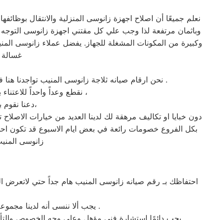
نعلم جميعًا أن اصلاح اجهزة زانوسى المنزلية والانتقال بوظائ
وباثمان مرتفعة لذا وجب علي كل مقتني اجهزة زانوسى التوجه 
وكبيرة من المكونات المشغلة للجهاز. يفضل عملاء زانوسى المني
غسالة 
نحن ارقام صيانه ثلاجة زانوسى المنيب تواجدنا هنا فقط كن نقدم كل مايفيد منتجات سامسوج المنيب اتصلوا بنا علي مدار اليوم الخط الساخن زانوسى المنيب 01129347771 .
نقطع وعداً واحداً للاعتناء بجهازك لعودته للعمل كما ينبغي ان يكون ، بقطع الغيار الموثوقة من شركه صيانة زانوسى المنيب ،
دعنا نقوم بصيانه جهازك علي اتم وجه، تواصل معنا إذا كنت تبحث عن صيانه فريدة ومختلفة،
دون خبايا او تكاليف مرهقة لك لدينا العديد من خيارات الاصلاح
بكل الفروع خصومات رائعة في بعض ايام الاسبوع قد تكون احد 
زانوسى المنيب
احتفاظك بـ رقم صيانه زانوسى المنيب هام جداً حتي لاتعرض 
يجب ألا ننسى أنه لدينا مجموعة قيمة من منتجات شركه زانوسى ولابد ان نعرف العوامل المطلوبة من المستخدم لبقائها بحالة جيدة .
يجب دائمًا استشارة فني مؤهل وعلى وجه الخصوص والتأكد من اننا نتعامل مع ارقام صيانه ثلاجة زانوسى المعتمد فقط بمدينة المنيب غالبًا هو المساعد الموثوق به لاصلاح اجهزة زانوسى .