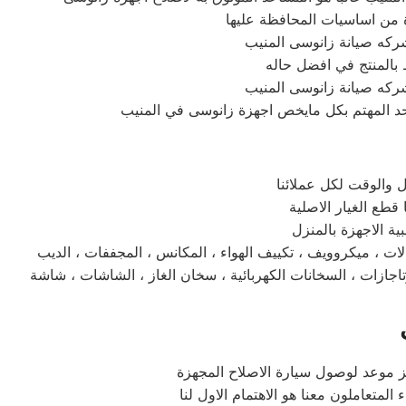
 ثلاجات ، غسالات ، ميكروويف ، تكييف الهواء ، المكانس ، المجففات ، الديب
ت الكهربائية ، سخان الغاز ، الشاشات ، شاشة led ، بلازما ، lcd اتصلوا بخدمة العملاء والدعم الفني المتواجد علي مدار اليوم لخدمتكم وتلقي بلاغات الاعطال والشكاوي
ز موعد لوصول سيارة الاصلاح المجهزة