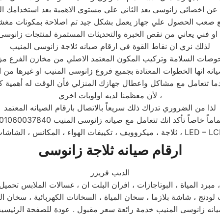
ع صعب الحصول علي جهاز يعمل بشكل جيد تم اصلاحة بمكونات مغ
التحديثات المستمرة لمنتجات زانوسى .
لذلك نري ان نقاط القوة في ارقام صيانه ثلاجة زانوسى المنيب
صات السلامة وتركيب المكون المعتمد الاصلي من مخازن الفرع مز
لأن معظمنا لديه اولويات اخري ،
لذا من الضروري تدراك ذلك سريعاً بالاتصال بارقام الصيانه المعتمد
 تأكد انك تتعامل مع صيانه زانوسى المنيب 01060037840 اصلاح غسالة الاطباق
روويف ، تكييفات الهواء ، المكانس ، الشاشات ، LED – LCD ،
ارقام صيانه ثلاجة زانوسى
الديب فريزر
، مبرد المياة ، البوتاجازات ، افران البلت ان ، غسالات الملابس تحمي
انه زانوسى المنيب خدمة رائعة سعر مقبول . عودة للصفحة الرئيسية