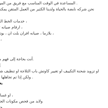
المساعدة في الوقت المناسب مع فريق من الموظفين المتقدمين والمدربين. في شبكة صيانه متقنة تضم أكثر من 27 من مزودي الخدمة والوكلاء في جميع أنحاء مصر .
نحن شركه نابضة بالحياة ولدينا الكثير من العمل المتقن يمكننا
خدمات الخط الساخن لصيانه زانوسى في المنيب تشمل الاجهزة الأتية ، صيانه غسالات زانوسى المنيب ،
ارقام صيانه ثلاجة ثلاجات زانوسى في المنيب ، ارقام شركه صيانة ميكروويف زانوسى اسكندرية ،
ارقام خدمة شاشات led ، lcd بلازما ، صيانه افران بلت ان ، بوتاجازات ، مكانس ، مجففات ، ديب فريزر ، غسالة الاطباق ، تكييف الهواء ،
سخان الغاز ، السخانات الكهربائية ، فرع صيان
أنت بحاجة إلى فهم مدى أهمية إصلاح جهازك ؟ دعونا نصنف إصلاحات الاجهزة الكهربائية إلى فئات ثانوية وكبرى.
إ
او تزويد شحنة التكييف او تغيير كاوتش باب الثلاجة او تنظيف ش
ولكن إذا تم تجاهلها يمكن أن تؤدي إلى تعطل كبير بالجهاز وبالتالي سيتطلب وقت اطول وإصلاحًا رئيسيًا للمنتج .
بع
او غسالة الاطباق بحاجة إلي تغيير لوحة التحكم فهذة الاعطال تعتبر اصلاحات رئيسية ،
ولابد من فحص مكونات الجها
حتي لايتكرر العطل او يكون هناك احتمالية تلف القطعة الجديدة المستبدلة .