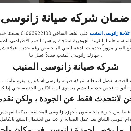
ضمان شركه صيانة زانوسى 
 ثلاجة زانوسى المنيب
علي الخط الساخن 01096922100 بصفتنا خبراء في مجال اصلاح منتجات
وبة، ولعلمنا بالقيمة الجوهرية لمنتجك وبأهمية العمر الافتراضي الطو
قطع الغيار مروراً بخدمات الدعم الفني المتخصص رقم خدمة عملاء ش
جهازك زانوسى المنيب فضلاً اتصل بنا .
شركه صيانة زانوسى المنيب
ء الصعبة بفضل استعانة شركه صيانة زانوسى اسكندرية بقوة عاملة من 
قط من خبراء متخصصون بأجهزة زانوسى المختلفة . يمكننا لمهندس ال
ل ما يخص اجهزة
زانوسى
في مكان واحد