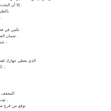
إلا أن البحث عن اخصائي زانوسى يعد الثاني علي مستوي الاهمية بعد استخدامك المعتدل للمنتج .
بالطب
او فني يعاني من نقص الخبرة و
تكمن في فحو
ضمان الصيانه انها الخطوات المعتادة بجميع فروع زانوسى المنيب او غيرها من المحافظات .
عندما تتعامل مع مشاكل واعطال جهازك المنزلي فأن الوقت له أهمية كبيرة ،
الذي يعطي جهازك اهتماماً خاصاً
، ثلاجة ، ميك
، المجفف 
، توب لودنج ، شاشة بلازما ، سخان المياة ، السخانات الكهربائية ، سخان الغاز .
توقع من فرع صي