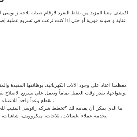
اكتشف معنا المزيد من نقاط التفرد لارقام صيانه ثلاجة زانوسى 
عناية و صيانه فورية أو حتى إذا كنت ترغب في تسريع عملية إ
معظمنا اعتاد علي وجود الالات الكهربائية، بوظائفها المفيدة وال
وضواحها، نقدر وقت العميل تماماً ونعمل علي تسريع الاصلاح بقدر المستطاع ننتظر الاتصال بنا علي رقم الخط الساخن 01283377353 . مهمتنا هي تقديم افضل خدمة باقل سعر والاصلاح بالمنزل.
نقطع وعداً واحداً للاعتناء بجهازك لعودته للعمل كما ينبغي ان يكون ، بقطع الغيار الموثوقة من شركه صيانة زانوسى المنيب ،
ما الذي يمكن أن يقدمه لك ؟تخطط شركه زانوسى المنيب للحفا
بخدمة عملاء ،غسالات، ثلاجات، ميكروويف، شاشات، مجفف، مكانس، شاشة، تسجل شكاوي الاعطال علي الرقم الموحد لارقام صيانه ثلاجة زانوسى المنيب المتخصص والمعتمد.