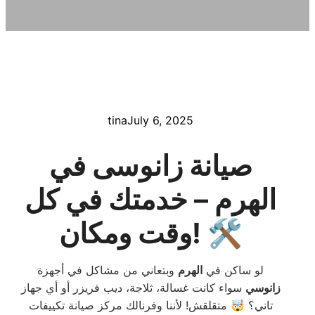
tina
July 6, 2025
صيانة زانوسى في
الهرم – خدمتك في كل
وقت ومكان! 🛠️
لو ساكن في
الهرم
وبتعاني من مشاكل في أجهزة
زانوسي
سواء كانت غسالة، ثلاجة، ديب فريزر أو أي جهاز
تاني؟ 🤯 متقلقش! لأننا وفرنالك مركز صيانة تكييفات