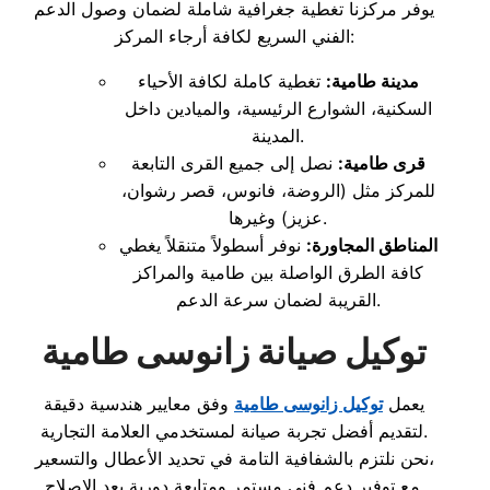
يوفر مركزنا تغطية جغرافية شاملة لضمان وصول الدعم
الفني السريع لكافة أرجاء المركز:
مدينة طامية:
تغطية كاملة لكافة الأحياء
السكنية، الشوارع الرئيسية، والميادين داخل
المدينة.
قرى طامية:
نصل إلى جميع القرى التابعة
للمركز مثل (الروضة، فانوس، قصر رشوان،
عزيز) وغيرها.
المناطق المجاورة:
نوفر أسطولاً متنقلاً يغطي
كافة الطرق الواصلة بين طامية والمراكز
القريبة لضمان سرعة الدعم.
توكيل صيانة زانوسى طامية
يعمل
توكيل زانوسى طامية
وفق معايير هندسية دقيقة
لتقديم أفضل تجربة صيانة لمستخدمي العلامة التجارية.
نحن نلتزم بالشفافية التامة في تحديد الأعطال والتسعير،
مع توفير دعم فني مستمر ومتابعة دورية بعد الإصلاح.