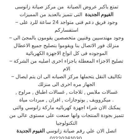
تمتع باكبر عروض الصيانة من مركز صيانة زانوسى
الفيوم الجديدة
التى تتميز بالعديد من المميزات
– وجود فريق دعم فنى متواجد 24 ساعة للرد على
استفساركم
– وجود مهندسيين وفنيين متخصصين يقومون بالمجئ الى
منزلك فور الاتصال بنا ويقوموا بتصليح جميع الاعطال
الموجوده فى كل انواع الاجهزة الكهربائية
– تصليح الاجزاء المعطلة باجزاء اخرى اصليه من الشركة
الام
– تكاليف النقل يتحملها مركز الصيانه الى ان يتم ايصال
الجهاز مره اخرى الى منزلك
غسالات ملابس , ثلاجات , غسالات اطباق , مراوح ,
ميكروويف , بوتوجازات , افران , مبردات مياة .
يمكنك الان شراء اجهزة كهربائيه ماركة زانوسي والتى
تتميز بجودة المنتجات وانها صنعت على مستوى عالى من
التكنولوجيا
اتصل الان علي رقم صيانة زانوسي
الفيوم الجديدة
01220261030