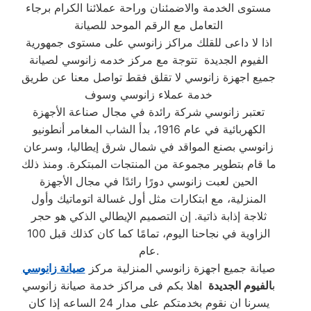
مستوى الخدمة والاضمئنان وراحة عملائنا الكرام برجاء
التعامل مع الرقم الموحد للصيانة
اذا لا داعى للقلك مراكز زانوسي على مستوى جمهورية
الفيوم الجديدة تتوجة مع مركز خدمه زانوسي لصيانة
جميع اجهزة زانوسي لا تقلق فقط تواصل معنا عن طريق
خدمة عملاء زانوسي وسوف
تعتبر زانوسي شركة رائدة في مجال صناعة الأجهزة
الكهربائية في عام 1916، بدأ الشاب المغامر أنطونيو
زانوسي بصنع المواقد في شمال شرق إيطاليا، وسرعان
ما قام بتطوير مجموعة من المنتجات المبتكرة. ومنذ ذلك
الحين لعبت زانوسي دورًا رائدًا في مجال الأجهزة
المنزلية، مع ابتكارات مثل أول غسالة اتوماتيك وأول
ثلاجة إذابة ذاتية. إن التصميم الإيطالي الذكي هو حجر
الزاوية في نجاحنا اليوم، تمامًا كما كان كذلك قبل 100
عام.
صيانة جميع اجهزة زانوسي المنزلية مركز
صيانة زانوسي
ب
الفيوم الجديدة
اهلا بكم فى مراكز خدمة صيانة زانوسي
يسرنا ان نقوم بخدمتكم على مدار 24 الساعه إذا كان