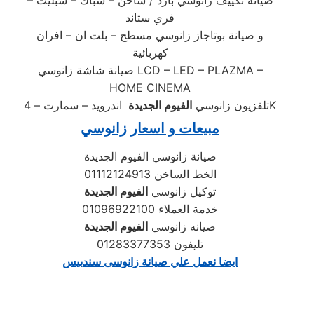
صيانه تكييف زانوسي بارد / ساخن – شباك – سبليت –
فري ستاند
و صيانة بوتاجاز زانوسي مسطح – بلت ان – افران
كهربائية
صيانة شاشة زانوسي LCD – LED – PLAZMA –
HOME CINEMA
اندرويد – سمارت – 4K
تلفزيون زانوسي
الفيوم الجديدة
مبيعات و اسعار زانوسي
صيانة زانوسي الفيوم الجديدة
01112124913 الخط الساخن
توكيل زانوسي
الفيوم الجديدة
خدمة العملاء 01096922100
صيانه زانوسي
الفيوم الجديدة
تليفون 01283377353
ايضا نعمل علي صيانة زانوسى سندبيس