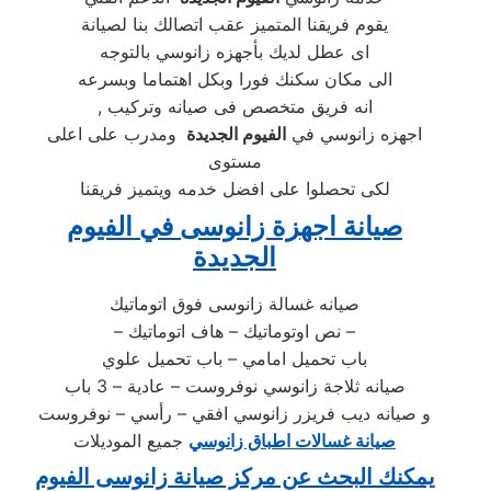
يقوم فريقنا المتميز عقب اتصالك بنا لصيانة
اى عطل لديك بأجهزه زانوسي بالتوجه
الى مكان سكنك فورا وبكل اهتماما وبسرعه
, انه فريق متخصص فى صيانه وتركيب
اجهزه زانوسي في
الفيوم الجديدة
ومدرب على اعلى
مستوى
لكى تحصلوا على افضل خدمه ويتميز فريقنا
صيانة اجهزة زانوسى في الفيوم
الجديدة
صيانه غسالة زانوسى فوق اتوماتيك
– نص اوتوماتيك – هاف اتوماتيك –
باب تحميل امامي – باب تحميل علوي
صيانه ثلاجة زانوسي نوفروست – عادية – 3 باب
و صيانه ديب فريزر زانوسي افقي – رأسي – نوفروست
صيانة غسالات اطباق زانوسي
جميع الموديلات
يمكنك البحث عن مركز صيانة زانوسى الفيوم