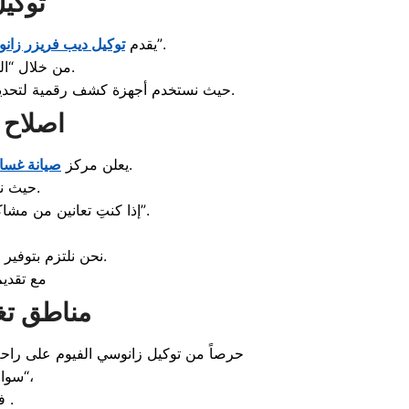
توكي
حلولاً جذرية لمشاكل التجميد وتراكم الثلج التي قد تواجه مستخدمي أجهزة “زانوسي العبد”.
يقدم
توكيل ديب فريزر زانو
من خلال “الخط الساخن صيانة زانوسي”، يمكنك حجز موعد لصيانة الديب فريزر (أفقي أو رأسي).
حيث نستخدم أجهزة كشف رقمية لتحديد العطل بدقة دون فك أو تركيب زائد، مما يحافظ على عمر الجهاز الافتراضي ويقلل من تكلفة الإصلاح الإجمالية.
اصلاح 
عن توفير خدمة دعم فني متكاملة لجميع موديلات غسالات الصحون.
يعلن مركز
صيانة غسال
حيث نعد “توكيل غسالات أطباق زانوسي” الوحيد الذي يضمن لك إصلاحاً فورياً بالمنزل.
إذا كنتِ تعانين من مشاكل مثل عدم تصريف المياه، ضعف جودة التنظيف، أو ظهور “أكواد أعطال غسالات أطباق زانوسي”.
” من طلمبات طرد، رشاشات، وحساسات حرارة.
نحن نلتزم بتوفير “
مع تقدي
مناطق تغ
حرصاً من توكيل زانوسي الفيوم على راحة
“،
سواء
.
ف