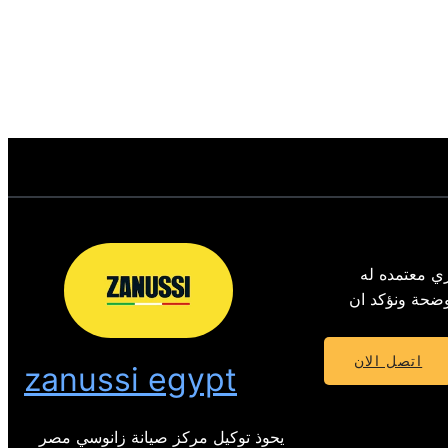
ي معتمده له
 الموضحة ونؤكد ان
اتصل الان
zanussi egypt
يحوذ توكيل مركز صيانة زانوسي مصر