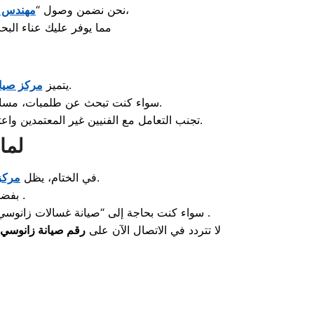
،
نحن نضمن وصول “
مهندس ص
مما يوفر عليك عناء ال
بتوفير “قطع غيار زانوسي الأصلية” بأسعار تنافسية وبالضمان المعتمد.
يتميز
مركز صيان
سواء كنت تبحث عن طلمبات، مساعدين، مواتير، أو بردات تحكم، فإننا نوفر القطع الأصلية المختومة بشعار الشركة لضمان الأمان التام لجهازك.
تضمن حقك في الصيانة الدورية.
تجنب التعامل مع الفنيين غير المعتمدين واع
لما
هو وجهتك الموثوقة للحفاظ على كفاءة أجهزتك المنزلية لسنوات طويلة.
في الختام، يظل
مركز
بفضل الالتزام بمعايير الجودة العالمية وتوفير “قطع غيار زانوسي الأصلية” بالضمان .
سواء كنت بحاجة إلى “صيانة غسالات زانوسي” أو “إصلاح ثلاجات زانوسي”، فإن فريقنا في الفيوم جاهز لتقديم الدعم الفني الفوري بالمنزل لتجنب عناء نقل الأجهزة .
لا تتردد في الاتصال الآن على
رقم صيانة زانوسي ب