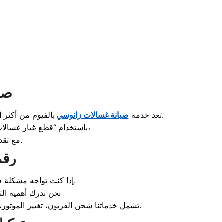
صي
بالفيوم من أكثر الخدمات طلباً، لذا وفرنا فريقاً متخصصاً لإصلاح كافة الأعطال مثل عدم الطرد، اهتزاز الغسالة، أو مشاكل اللوحة الإلكترونية.
تعد خدمة
صيانة غسالات زانوسي
باستخدام “قطع غيار غسالات زانوسي الأصلية”، نضمن لك عودة الغسالة للعمل بأعلى كفاءة وتوفير في استهلاك الكهرباء والمياه،
المستبدلة والخدمة المقدمة.
مع تقد
رقم
هو سبيلك الأسرع للحل.
إذا كنت تواجه مشكلة ف
نحن ندرك أهمية الثل
. تشمل خدماتنا شحن الفريون، تغيير الموتور، وإصلاح دائرة النوفروست، مما يجعلنا أفضل “مركز خدمة ثلاجات زانوسي” في المحافظة من حيث السرعة والدقة.