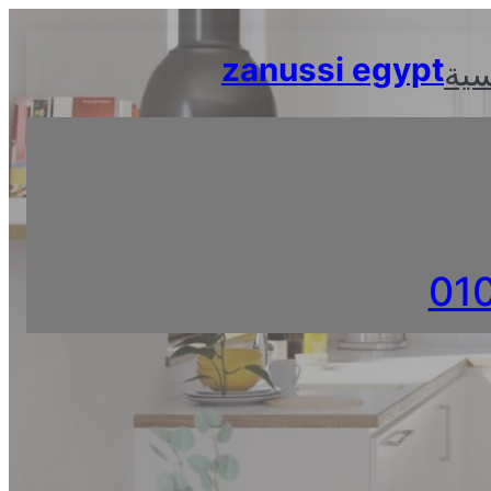
Skip
to
zanussi egypt
سية
content