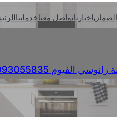
الضمان
اخبارنا
تواصل معنا
خدماتنا
الرئي
زانوسي الفيوم 01093055835