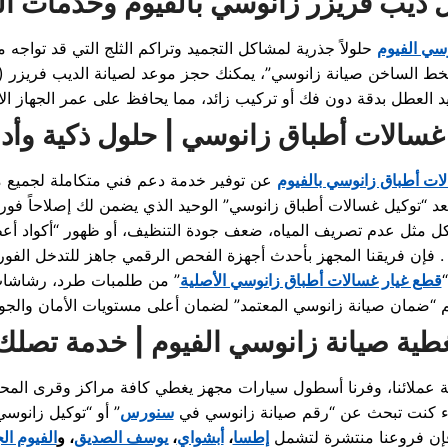
ل ديب فريزر زانوسي بالفيوم وخدمات 
سي الفيوم
غسالات أطباق زانوسي | حلول ذكية وأدا
ات أطباق زانوسي بالفيوم
فإن فريقنا المجهز بأحدث أجهزة الفحص الرقمي جاهز للتدخل الفوري .
قطع غيار غسالات أطباق زانوسي الأصلية
م “ضمان صيانة زانوسي المعتمد” لضمان أعلى مستويات الأمان والجو
طية صيانة زانوسي الفيوم | خدمة تصلك 
 عملائنا، وفرنا أسطول سيارات مجهز يغطي كافة مراكز وقرى المحافظ
 كنت تبحث عن “رقم صيانة زانوسي في
سنورس
” أو “توكيل زانوسي
إن فروعنا منتشرة لتشمل
إطسا
،
أبشواي
،
يوسف الصديق
، و
الفيوم ال