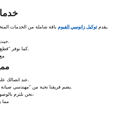
خدمات
باقة شاملة من الخدمات المتخصصة التي تشمل “صيانة غسالات زانوسي” و”صيانة ثلاجات زانوسي” و”صيانة ديب فريزر زانوسي” بأحدث معدات الفحص الرقمي.
يقدم
توكيل زانوسي الفيوم
، حيث تتم كافة عمليات الكشف والإصلاح داخل منزلك دون الحاجة لسحب الجهاز.
كما نوفر “قطع غيار زانوسي أصلية” لضمان عودة جهازك لحالته المصنعية الأولى وتجنب تكرار الأعطال.
مع 
ممي
، ستحصل على دعم فني متخصص يعمل على مدار الساعة.
عند اتصالك عل
يضم فريقنا نخبة من “مهندسي صيانة زانوسي” المدربين على التعامل مع أعطال الدوائر الإلكترونية، تسريب الفريون، واهتزاز الغسالات بكفاءة عالية.
،
نحن نلتزم بالوص
مما ي