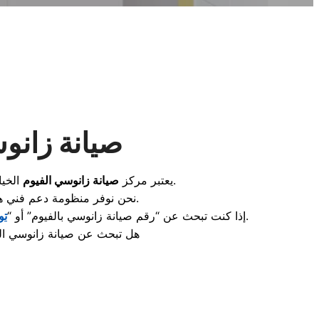
صيانة زانو
الخيار الأول والموثوق لجميع الأسر في محافظة الفيوم الباحثين عن الاحترافية في إصلاح أجهزتهم المنزلية المعمرة.
يعتبر مركز
صيانة زانوسي الفيوم
نحن نوفر منظومة دعم فني هندسية متكاملة تغطي كافة المراكز من سنورس، طامية، إطسا، وحتى أبشواي لضمان كفاءة أجهزتكم.
“، فإننا نقدم لك استجابة سريعة لطلبات الإصلاح بالمنزل مع تقديم ضمان حقيقي على كافة أعمال الصيانة.
إذا كنت تبحث عن “رقم صيانة زانوسي بالفيوم” أو “
تو
هل تبحث عن صيانة زانوسي الف