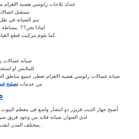
عندك ثلاجات زانوسي هضبة الاهرام مح
نستقبل اتصالات
تتم الصيانة في ظل
لماذا نحن؟؟ ببساطة لا
كما نقوم بتركيب قطع الغيار المستبدلة باخرى اصلية ويحصل العميل على ضمان عام على العنوان صيانة وقطع الغيار المستبدلة.
صيانه غسالات زا
للملابس او استخد
صيانة غسالات زانوسي هضبة الاهرام تغطى جميع مناطق الجم
من خدمات
تصليح غس
ص
أصبح جهاز الديب فريزر ذو انتشار واسع في معظم البيوت ال
لدى العنوان صيانة فلابد من وجود فريق صي
بمختلف المدن لتقديم الدعم اللازم لكل اجهزة العنوان صيانة و لتوفير الراحة الى كل عملاء صيانة غسالة زانوسي .