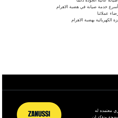
نة عالية الجودة دائما
أسرع خدمة صيانة في هضبة الاهرام
اء عملائنا
 الكهربائية بهضبة الاهرام
ي معتمده له
 الموضحة ونؤكد ان