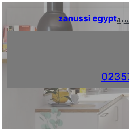
Skip
to
zanussi egypt
سية
content