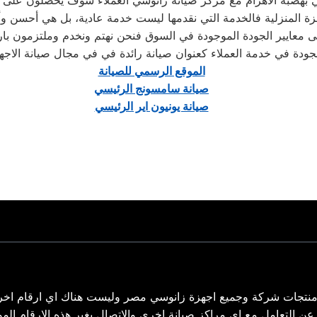
 بهضبة الاهرام مع مركز صيانة زانوسي العملاء سوف يحصلون على صيا
ة المنزلية فالخدمة التي نقدمها ليست خدمة عادية، بل هي أحسن و
 معايير الجودة الموجودة في السوق فنحن نهتم ونخدم وملتزمون بارض
ودة في خدمة العملاء كعنوان صيانة رائدة في في مجال صيانة الاجهزة
الموقع الرسمي للصيانة
صيانة سامسونج الرئيسي
صيانة يونيون اير الرئيسي
نتجات شركة وجميع اجهزة زانوسي مصر وليست هناك اي ارقام اخر
02 – ونحن لسنا مسأولون عن التعامل مع اي مراكز صيانة اخري والاتصال بغير هذه الارقام