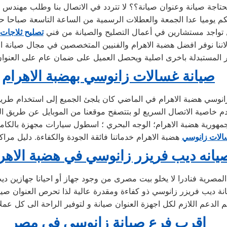
تاجة صيانة وعنوان صيانة؟؟ لا تتردد في الاتصال بنا وطلب مهندس ا
كم يوميا عدا الجمعة والعطلات الرسمية من الساعة التاسعة صباحا ح
 تواجد مستشارين في أعمال التصليح والصيانة من فني
تصليح ثلاجات
ننا نوفر افضل هضبة الاهرام والفنيين المتخصصين في مجال صيانة الاج
صيانة غسالات زانوسي بهضبة الاهرام
نوسي هضبة الاهرام في الماضي كان يلجئ الجميع إلى استخدام طريقة
م خاصية الاتصال السريع لو بتتصفح موقعنا من الموبايل عن طريق الن
هورية هضبة الاهرام؛ الوجه البحري ؛ اسطول سيارات مجهزة بالكام
الات زانوسي
هضبة الاهرام خدماتنا فائقة الجودة والكفاءة. دليل مر
يانه ديب فريزر زانوسي في هضبة الاهر
مصرية فنادرا لا يخلو بيت مصرى من وجود جهاز أو احيانا جهازين دي
انة ديب فريزر زانوسي ذو كفاءة ومقدرة عالية لذا تحرص العنوان صي
اقرب فرع صيانة زانوسي في مصر