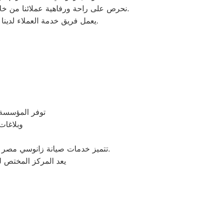
نحرص على راحة ورفاهية عملائنا من خلال فريق من المهندسين والفنيين المعتمدين والحاصلين على أعلى الشهادات مع تدريب مستمر لضمان أفضل أداء.
يعمل فريق خدمة العملاء لدينا على مدار الساعة طوال أيام الأسبوع، ونلتزم بإرسال مندوب الصيانة خلال 24 ساعة من استلام الطلب.
توفر المؤسسة هذه ال
وبلاغات
تتميز خدمات صيانة زانوسي مصر في مصر بالاحترافية والجودة العالية، حيث يمكن للعملاء الوثوق بأن أجهزتهم في أيدي ذوي الخبرة والكفاءة.
يعد المركز المختص 