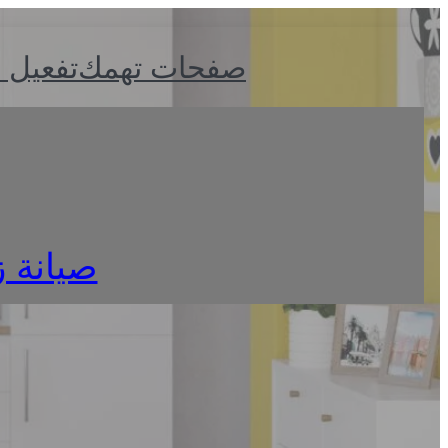
صفحات تهمك
تفعيل 
صيانة زان