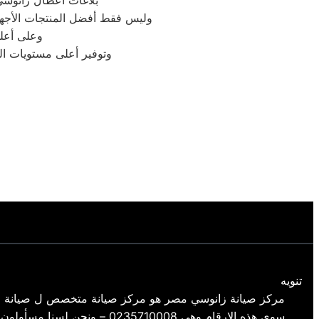
بلاغات اعطال زانوسي
وليس فقط أفضل المنتجات الأجهز
وعلى أعلى
وتوفير أعلى مستويات الج
تنويه
مركز صيانة زانوسي مصر هو مركز صيانة متخصص ل صيانة م
سوي هذه الارقام وهي 35710008