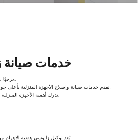
خدمات صيانة ز
مرحبًا بكم في مركز صيانة زانوسي هضبة الاهرام، الوكيل المعتمد لشركة زانوسي مصر.
نقدم خدمات صيانة وإصلاح الأجهزة المنزلية بأعلى جودة، مع استخدام قطع غيار أصلية وتنفيذ بلاغات الأعطال في نفس اليوم بواسطة مهندسين محترفين ومدربين على أعلى مستوى.
ندرك أهمية الأجهزة المنزلية في حياتكم اليومية، لذلك نلتزم بتقديم خدمة سريعة وفعالة لضمان أداء مثالي لأجهزتكم ورضاكم التام.
يُعد توكيل زانوسي هضبة الاهرام من الرواد في مجال صيانة الأجهزة المنزلية، حيث نتميز بتقييمات عملائنا الممتازة وخدماتنا السريعة والموثوقة.