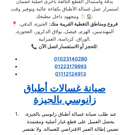
بدقة واستبدال القطع التالفة بأخرى أصلية لضمان
استمرار عمل غسالة الأطباق بكفاءة عالية وتوفير وقت
ومجهود داخل مطبخك 🍴🏠.
فروع ومناطق التغطية القريبة منك:
الجيزة، الدقي،
📍
المهندسين، الهرم، فيصل، بولاق الدكرور، العجوزة،
الوراق، كرداسة، العمرانية.
:
للحجز أو الاستفسار اتصل الآن
📞
01023140280
01223179993
01112124913
صيانة غسالات أطباق
زانوسي بالجيزة
عند طلب صيانة غسالة أطباق زانوسي بالجيزة،
يحصل العميل على قطع غيار أصلية ومعتمدة
تضمن إطالة العمر الافتراضي للغسالة. ولا تقتصر