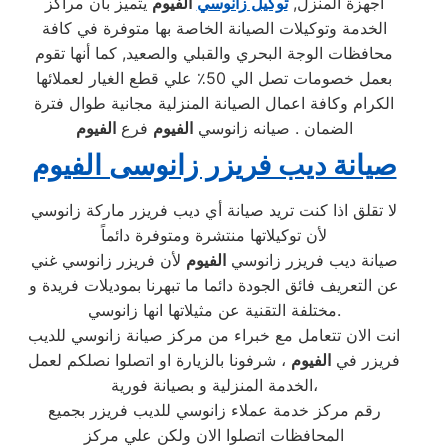
أجهزة المنزل,
توكيل زانوسي
الفيوم
يتميز بأن مراكز
الخدمة وتوكيلات الصيانة الخاصة بها متوفرة في كافة
محافظات الوجة البحري والقبلي والصعيد, كما أنها تقوم
بعمل خصومات تصل الي 50٪ علي قطع الغيار لعملائها
الكرام وكافة اعمال الصيانة المنزلية مجانية طوال فترة
الضمان . صيانه زانوسي
الفيوم
فرع
الفيوم
صيانة ديب فريزر زانوسى الفيوم
لا تقلق اذا كنت تريد صيانة أي ديب فريزر ماركة زانوسي
لأن توكيلاتها منتشرة ومتوفرة دائماً
صيانة ديب فريزر زانوسي
الفيوم
لأن فريزر زانوسي غني
عن التعريف فائق الجودة دائما ما تبهرنا بموديلات فريدة و
مختلفة التقنية عن مثيلاتها انها زانوسي.
انت الان تتعامل مع خبراء من مركز صيانة زانوسي للديب
فريزر في
الفيوم
، شرفونا بالزيارة او اتصلوا نصلكم لعمل
الخدمة المنزلية و بصيانة فورية،
رقم مركز خدمة عملاء زانوسي للديب فريزر بجميع
المحافظات اتصلوا الان ولكن علي مركز