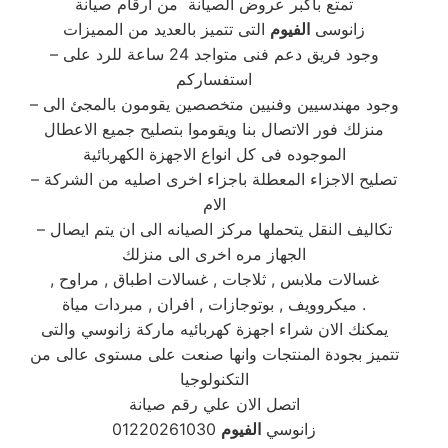
تمتع باكبر عروض الصيانة من ارقام صيانة
زانوسى
الفيوم
التى تتميز بالعديد من المميزات
– وجود فريق دعم فنى متواجد 24 ساعة للرد على
استفساركم
– وجود مهندسيين وفنيين متخصصين يقومون بالمجئ الى
منزلك فور الاتصال بنا ويقوموا بتصليح جميع الاعطال
الموجوده فى كل انواع الاجهزة الكهربائية
– تصليح الاجزاء المعطلة باجزاء اخرى اصليه من الشركة
الام
– تكاليف النقل يتحملها مركز الصيانه الى ان يتم ايصال
الجهاز مره اخرى الى منزلك
غسالات ملابس , ثلاجات , غسالات اطباق , مراوح ,
ميكروويف , بوتوجازات , افران , مبردات مياة .
يمكنك الان شراء اجهزة كهربائيه ماركة زانوسي والتى
تتميز بجودة المنتجات وانها صنعت على مستوى عالى من
التكنولوجيا
اتصل الان علي رقم صيانة
زانوسي
الفيوم
01220261030