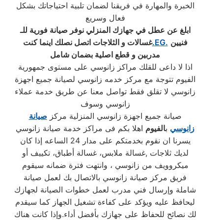
الخبرة والمهارة في فريقنا لضمان تلبية احتياجاتك بشكل
فعال وسريع
ابلغ عن عطل في جهازك المنزلي نوفر صيانة فورية للـ
فنيين
.EG.
غسالات و الثلاجات اتصل نصلك اينما كنت
مدربين و قطع اصلية بضمان شامل
اذا لا داعى للقلك مراكز زانوسي على مستوى جمهورية
الفيوم تتوجة مع مركز خدمه زانوسي لصيانة جميع اجهزة
زانوسي لا تقلق فقط تواصل معنا عن طريق خدمة عملاء
زانوسي وسوف
صيانة جميع اجهزة زانوسي المنزلية مركز
صيانة
زانوسي
ب
الفيوم
اهلا بكم فى مراكز خدمة صيانة زانوسي
يسرنا ان نقوم بخدمتكم على مدار 24 الساعه إذا كان
لديك ثلاجات ,غسالة ملابس، غسالة أطباق، تكييف أو
ميكروويف من زانوسي ، وانتهت فترة ضمانه سيقوم
فريق مركز صيانة زانوسي بالاتصال بك لعمل صيانة
شاملة وإرسال فني مدرب لعمل خطوات الصيانة لجهازك
ليحافظ عليه ويؤكد على كفاءة تشغيل الجهاز كما سيقدم
لك نصائح للحفاظ على جهازك بأفضل أداء.وإذا كانت هناك