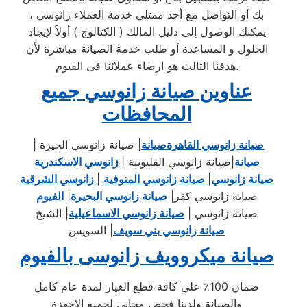
بك أو التواصل مع أحد ممثلي خدمة العملاء زانوسي ،
يمكنك الوصول إلى دليل المالك ( الكتالوج ) أولاً لإيجاد
الحلول و المساعدة أو طلب خدمة الصيانة مباشرة لأن
هدفنا الثالث هو ارضاء عملائنا فى الفيوم.
عناوين صيانة زانوسي جميع
المحافظات
صيانة زانوسي القاهرة
صيانة
|
صيانة زانوسي الجيزة
|
صيانة
|
صيانة زانوسي القليوبية
|
زانوسي الاسكندرية
صيانة زانوسي
|
صيانة زانوسي المنوفية
|
زانوسي الشرقية
صيانة زانوسي كفر
|
صيانة زانوسي البحيرة
|
الفيوم
صيانة زانوسي
|
صيانة زانوسي الاسماعيلية
|
الشيخ
صيانة زانوسي بني سويف
|
السويس
صيانة ميكروويف زانوسى بالفيوم
ضمان 100٪ علي كافة قطع الغيار لمدة عام كامل
والصيانة ولدينا فحص مجاني لجميع الاجهزة