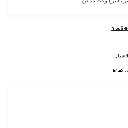
بمصر بأسرع وقت ممكن.
عتمد
لأعطال