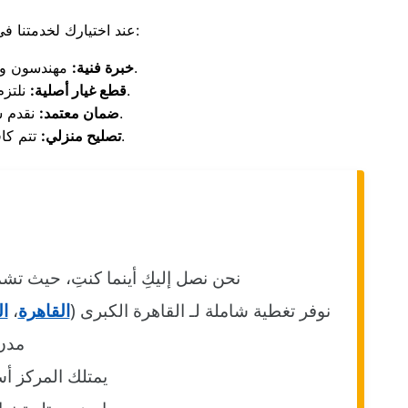
، فإنك تضمن الحصول على مزايا استثنائية توفر لك الراحة والأمان:
عند اختيارك لخدمتنا ف
مهندسون وفنيون مدربون على التعامل مع كافة موديلات زانوسي الأوتوماتيك وفوق الأوتوماتيك.
خبرة فنية:
نلتزم بتركيب قطع غيار أصلية ومضمونة لرفع كفاءة الغسالة وإطالة عمرها الافتراضي.
قطع غيار أصلية:
نقدم شهادة ضمان حقيقية وموثوقة على الصيانة والقطع المستبدلة لضمان حق العميل.
ضمان معتمد:
تتم كافة أعمال الفحص والإصلاح داخل بيتك لنوفر عليك عناء وتكلفة نقل الجهاز للمركز.
تصليح منزلي:
نحن نصل إليكِ أينما كنتِ، حيث ت
نوفر تغطية شاملة لـ القاهرة الكبرى (
القاهرة
،
ال
مدن 
يمتلك المركز أ