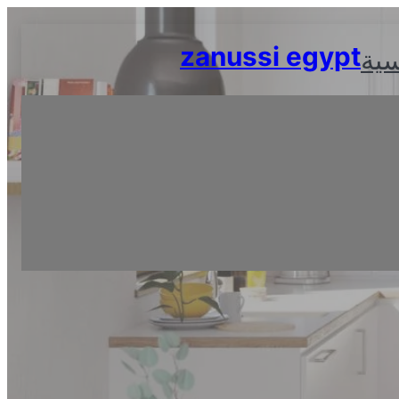
Skip
to
zanussi egypt
سية
content