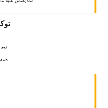
مما يضمن تلبية ند
توك
نوفر
خدماتنا لا تنتهي بمجرد الإصلاح، بل نتابع معك للتأكد من عمل الغسالة بأعلى كفاءة،