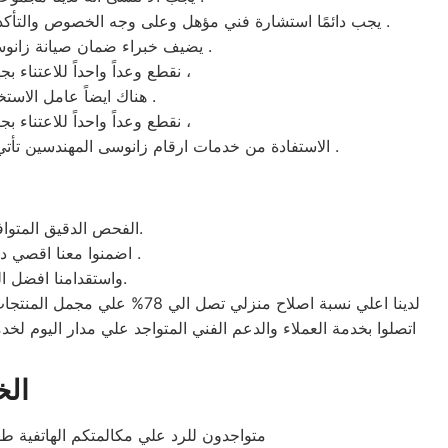
يجب دائمًا استشارة فني مؤهل وعلى وجه الخصوص والتأكد من اننا نتعامل مع ارقام صيانه ثلاجة زانوسى المعتمد فقط بمدينة المهندسين غالبًا هو المساعد الموثوق به لاصلاح اجهزة زانوسى .
يضيف خبراء ضمان صيانة زانوسى المهندسين بأن تنظيم موعيد الصيانه الوقائية للاجهزة بصفة مستمرة من اساسيات المحافظة عليها .
نقطع وعداً واحداً للاعتناء بجهازك لعودته للعمل كما ينبغي ان يكون ، بقطع الغيار الموثوقة من ضمان صيانة زانوسى المهندسين ،
هناك ايضاً عامل الاستخدام المعتدل فهو من المعايير المؤكدة من اخصائيين زانوسى للأحتفاظ بالمنتج في افضل حاله .
نقطع وعداً واحداً للاعتناء بجهازك لعودته للعمل كما ينبغي ان يكون ، بقطع الغيار الموثوقة من ضمان صيانة زانوسى المهندسين ،
الاستفادة من خدمات ارقام زانوسى المهندسين تأتي بالتواصل معنا علي الخط الساخن 01092279973 فهو الرقم الموحد المهتم بكل مايخص اجهزة زانوسى في المهندسين .
الفحص الدقيق المتوافق مع تحديثات زانوسى بالطبع سيكون من شأنه توفير الكثير من المال والوقت لكل عملائنا.
اضمنوا معنا اقصي درجات الاَمان والثقة عند التعامل مع فرع زانوسى المهندسين لأستخدامنا قطع الغيار الاصلية .
واستقدامنا افضل المهندسون إضافة إلي سيارات الخدمة المجهزة تجهيز يضمن اصلاح غالبية الاجهزة بالمنزل.
لدينا اعلي نسبة اصلاح منزل
الخ
متواجدون للرد علي مكالمتكم الهاتفية ط