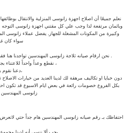
نعلم جميعًا أن اصلاح اجهزة زانوسى المنزلية والانتقال بوظائ
وباثمان مرتفعة لذا وجب علي كل مقتني اجهزة زانوسى التوجه م
وكبيرة من المكونات المشغلة للجهاز. يفضل عملاء زانوسى الم
سواء كان غس
نحن ارقام صيانه ثلاجة زانوسى المهندسين تواجدنا هنا فقط كن نقدم كل مايفيد منتجات سامسوج المهندسين اتصلوا بنا علي مدار اليوم الخط الساخن زانوسى المهندسين 01129347771 .
نقطع وعداً واحداً للاعتناء بجهازك لعودته للعمل كما ينبغي ان يكون ، بقطع الغيار الموثوقة من ضمان صيانة زانوسى المهندسين ،
دعنا نقوم بصيانه جهازك علي اتم وجه، تواصل معنا إذا كنت تبحث عن صيانه فريدة ومختلفة،
دون خبايا او تكاليف مرهقة لك لدينا العديد من خيارات الاصلاح
بكل الفروع خصومات رائعة في بعض ايام الاسبوع قد تكون احد 
زانوسى المهندسين ،
احتفاظك بـ رقم صيانه زانوسى المهندسين هام جداً حتي لاتعرض
يجب ألا ننسى أنه لدينا مجموعة قيمة من منتجات شركه زانوسى ولابد ان نعرف العوامل المطلوبة من المستخدم لبقائها بحالة جيدة .