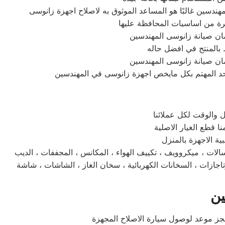
 ، ثلاجات ، غسالات ، ميكروويف ، تكييف الهواء ، المكانس ، المجففات ، الديب
ت الكهربائية ، سخان الغاز ، الشاشات ، شاشة led ، بلازما ، lcd اتصلوا بخدمة العملاء والدعم الفني المتواجد علي مدار اليوم لخدمتكم وتلقي بلاغات الاعطال والشكاوي
ين
حجز موعد لوصول سيارة الاصلاح المجهزة