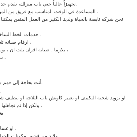
تجهيزاً عالياً حتي باب منزلك، نقدم خدمة الصيانه بالمنزل حتي لاتضطر إلي الخروج من منزلك المريح . إرضاء المتعاملون معنا هو الاهتمام الاول لنا.
المساعدة في الوقت المناسب مع فريق من الموظفين المتقدمين والمدربين. في شبكة صيانه متقنة تضم أكثر من 27 من مزودي الخدمة والوكلاء في جميع أنحاء مصر .
نحن شركه نابضة بالحياة ولدينا الكثير من العمل المتقن يمكننا ا
خدمات الخط الساخن لصيانه زانوسى في المهندسين تشمل الاجهزة الأتية ، صيانه غسالات زانوسى المهندسين ،
ارقام صيانه ثلاجة ثلاجات زانوسى في المهندسين ، ارقام رقم اعطال ميكروويف زانوسى اسكندرية ،
ارقام خدمة شاشات led ، lcd بلازما ، صيانه افران بلت ان ، بوتاجازات ، مكانس ، مجففات ، ديب فريزر ، غسالة الاطباق ، تكييف الهواء ،
سخان الغاز ، السخانات الكهربائية ، فرع صيانه شاشة زانوسى المهندسين ،
أنت بحاجة إلى فهم مدى أهمية إصلاح جهازك ؟ دعونا نصنف إصلاحات الاجهزة الكهربائية إلى فئات ثانوية وكبرى.
إ
او تزويد شحنة التكييف او تغيير كاوتش باب الثلاجة او تنظيف ش
ولكن إذا تم تجاهلها يمكن أن تؤدي إلى تعطل كبير بالجهاز وبالتالي سيتطلب وقت اطول وإصلاحًا رئيسيًا للمنتج .
بع
او غسالة الاطباق بحاجة إلي تغيير لوحة التحكم فهذة الاعطال تعتبر اصلاحات رئيسية ،
ولابد من فحص مكونات الجهاز