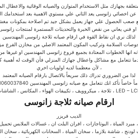
ع صعب الحصول علي جهاز يعمل بشكل جيد تم اصلاحة بمكونات مغ
التحديثات المستمرة لمنتجات زانوسى .
لذلك نري ان نقاط القوة في ارقام صيانه ثلاجة زانوسى المهندسين
صات السلامة وتركيب المكون المعتمد الاصلي من مخازن الفرع مز
لأن معظمنا لديه اولويات اخري ،
لذا من الضروري تدراك ذلك سريعاً بالاتصال بارقام الصيانه المعتمد
أكد انك تتعامل مع صيانه زانوسى المهندسين 01060037840 اصلاح غسالة الاطباق
روويف ، تكييفات الهواء ، المكانس ، الشاشات ، LED – LCD ،
ارقام صيانه ثلاجة زانوسى
الديب فريزر
، مبرد المياة ، البوتاجازات ، افران البلت ان ، غسالات الملابس تحمي