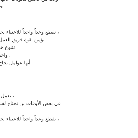
حتي لايتكرر العطل او يكون هناك احتمالية تلف القطعة الجديدة المستبدلة .
نقطع وعداً واحداً للاعتناء بجهازك لعودته للعمل كما ينبغي ان يكون ، بقطع الغيار الموثوقة من ضمان صيانة زانوسى المهندسين ،
نؤمن بقوة فريق العمل لدينا، لأننا نوظف النخبة القادرة علي تحسين تجربة صيانه زانوسى لكل عملائنا بجميع الفروع .
تتنوع خ
واخصائيون الصيانه المهنيون والمهتمون بكل مايخص اجهزة زانوسى المهندسين .
أنها عوامل نجاح
تعمل فروع زانوسى بمختلف المدن والمحافظات للمساعدة و الدعم الفني بسهولة ،
في بعض الأوقات لن تحتاج لفن
نقطع وعداً واحداً للاعتناء بجهازك لعودته للعمل كما ينبغي ان يكون ، بقطع الغيار الموثوقة من ضمان صيانة زانوسى المهندسين ،