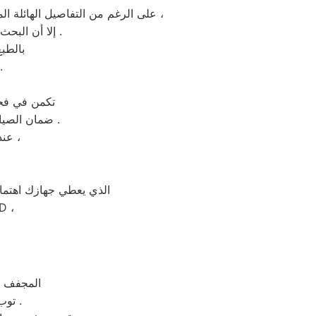
على الرغم من التفاصيل الهائلة المتعلقة بجهازك مثل الاستخدام المتوازن والصيانه الوقائية والاعطال المتقطعة علي مدار سنوات الاستخدام ،
إلا أن البحث عن اخصائي زانوسى يعد الثاني علي مستوي الاهمية بعد استخدامك المعتدل للمنتج .
بالطب
او فني يعاني من نقص الخبرة و
تكمن في فحو
ضمان الصيانه انها الخطوات المعتادة بجميع فروع زانوسى المهندسين او غيرها من المحافظات .
عندما تتعامل مع مشاكل واعطال جهازك المنزلي فأن الوقت له أهمية كبيرة ،
الذي يعطي جهازك اهتماماً خاصاً ت
، ثلاجة ، ميك
، المجفف 
، توب لودنج ، شاشة بلازما ، سخان المياة ، السخانات الكهربائية ، سخان الغاز .