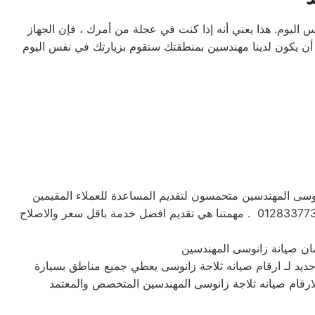
 اليوم. هذا يعني أنه إذا كنت في عجلة من أمرك ، فإن الجهاز
أن يكون لدينا مهندسين بمنطقتك سنقوم بزيارتك في نفس اليوم
 زانوسى المهندسين متحمسون لتقديم المساعدة للعملاء المقيمين
المهندسين وضواحها، نقدر وقت العميل تماماً ونعمل علي تسريع الاصلاح بقدر المستطاع ننتظر الاتصال بنا علي رقم الخط الساخن 01283377353 . مهمتنا هي تقديم افضل خدمة باقل سعر والاصلاح
ديد لـ ارقام صيانه ثلاجة زانوسى يعطي جميع مناطق بسيارة