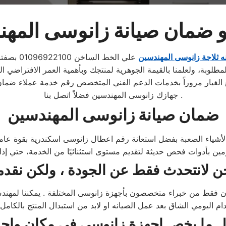
 ضمان صيانة زانوسى المه
ه ثلاجة زانوسى المهندسين
علي الخط الساخن 01096922100 بصفتنا خبراء في مجال اصلاح
مطلوبة، ولعلمنا بالقيمة الجوهرية لمنتجك وبأهمية العمر الافتراضي ا
ع الغيار مروراً بخدمات الدعم الفني المتخصص رقم خدمة عملاء ضم
جهازك زانوسى المهندسين فضلاً اتصل بنا .
ضمان صيانة زانوسى المهندسين
أشياء الصعبة بفضل استعانة رقم اعطال زانوسى اسكندرية بقوة عاملة
 فقط من خبراء متخصصون بأجهزة زانوسى المختلفة . يمكننا لمهندس ا
ل ما يخص اجهزة
زانوسى
في مكان واحد