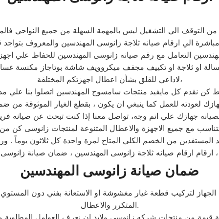
فها من التوقف الي التشغيل ليس بالمهمة السهلة من جميع النواحي ف
باشرة الي ارقام صيانه ثلاجة زانوسى المهندسين والمعروف بتواجد 
هندسين التعامل مع رقم صيانه زانوسى المهندسين للحفاظ علي اجهزتهم
الة او ثلاجة او تكييف مجفف ميكروويف شاشة بوتاجاز مكنسة غسال
لاداعي للقلق بشأن اعطال اجهزتكم المختلفة،
 تتناسب مع جميع الاجهزة والاعطال المتنوعة لمنتجات زانوسى كن من 
المستفدين من الخصم الكلي المتاح لمرة واحدة كل ثلاثون يوماً . و
 ارقام ارقام صيانه ثلاجة زانوسى المهندسين ، ضمان صيانة زانوسى 
ضمان صيانة زانوسى المهندسين
 الجهاز لتركيب قطعة غيار مغشوشة او الاستعانة بفني دون المستوي
المتكرر والاعطال.