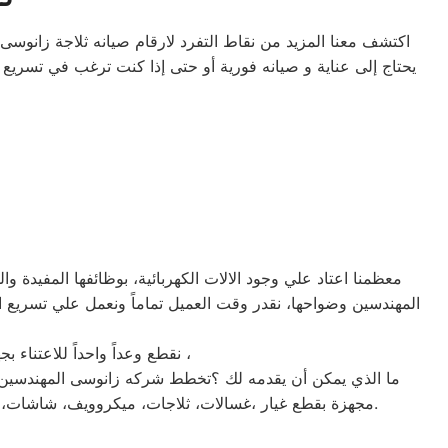
اكتشف معنا المزيد من نقاط التفرد لارقام صيانه ثلاجة زانوسى
يحتاج إلى عناية و صيانه فورية أو حتى إذا كنت ترغب في تسري
معظمنا اعتاد علي وجود الالات الكهربائية، بوظائفها المفيدة و
نقطع وعداً واحداً للاعتناء بجهازك لعودته للعمل كما ينبغي ان يكون ، بقطع الغيار الموثوقة من ضمان صيانة زانوسى المهندسين ،
ما الذي يمكن أن يقدمه لك ؟تخطط شركه زانوسى المهندسين لل
مجهزة بقطع غيار ،غسالات، ثلاجات، ميكروويف، شاشات، مجفف، مكانس، شاشة، تسجل شكاوي الاعطال علي الرقم الموحد لارقام صيانه ثلاجة زانوسى المهندسين المتخصص والمعتمد.