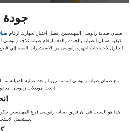
جودة و
ضمان صيانة زانوسى المهندسين افضل اختيار لجهازك ارقام
صيان
كيفية ضمان الصيانه بالجودة والدقة ارقام صيانه ثلاجة زانوسى ال
الحلول لاحتياجات اجهزة زانوسى من الاستشارات الفنية إلي قط
مع ضمان صيانة زانوسى المهندسين لم تعد عملية الصيانه من ال
احدث موديلات زانوسى مدعومين بأدوات فحص حديثة لتقديم مستوى استثنائيًا من الخدمة، حتي إذا كنت ترغب في اصلاح منزلي.
نحن لانتحدث فقط عن الجودة ، ولكن نقدمها!
هذا هو السبب في أن فريق صيانه زانوسى فرع المهندسين يتكون
سيتحمل الاستخدام اليومي الشاق بعد عمل الصيانه او لابد من استبدال المنتج بالكامل. كلما أمكن ذلك.
ك