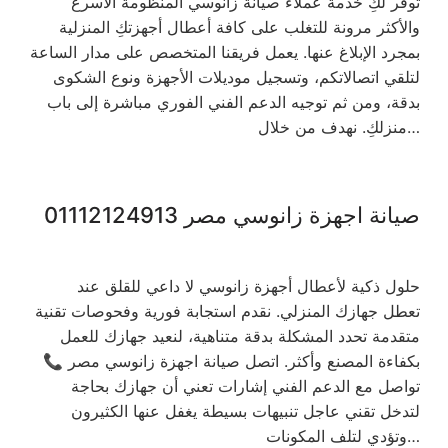
توفر لكِ خدمة عملاء صيانة زانوسي المنظومة الأسرع
والأكثر مرونة للتغلب على كافة أعطال أجهزتكِ المنزلية
بمجرد الإبلاغ عنها. يعمل فريقنا المتخصص على مدار الساعة
لتلقي اتصالاتكم، وتسجيل موديلات الأجهزة ونوع الشكوى
بدقة، ومن ثم توجيه الدعم الفني الفوري مباشرة إلى باب
منزلكِ. نهدف من خلال…
صيانة اجهزة زانوسي مصر 01112124913
حلول ذكية لأعطال أجهزة زانوسي لا داعي للقلق عند
تعطل جهازك المنزلي. نقدم استجابة فورية وفحوصات تقنية
متقدمة تحدد المشكلة بدقة متناهية، لنعيد جهازك للعمل
بكفاءة المصنع وأكثر. اتصل صيانة اجهزة زانوسي مصر 📞
تواصل مع الدعم الفني إشارات تعني أن جهازك بحاجة
لتدخل تقني عاجل تنبيهات بسيطة يغفل عنها الكثيرون
وتؤدي لتلف المكونات…