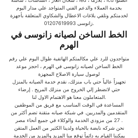
، سخان الغاز ، الشاشات ، شاشة led ، بلازما ، lcd اتصلوا
بخدمة العملاء والدعم الفني المتواجد علي مدار اليوم
لخدمتكم وتلقي بلاغات الاعطال والشكاوي المتعلقة بأجهزة
زانوسى 01207619993.
الخط الساخن لصيانه زانوسى في
الهرم
متواجدون للرد علي مكالمتكم الهاتفية طوال اليوم علي رقم
الخط الساخن لصيانه زانوسى في الهرم ، احجز موعد
لوصول سيارة الاصلاح المجهزة
تجهيزاً عالياً حتي باب منزلك، نقدم خدمة الصيانه بالمنزل
حتي لاتضطر إلي الخروج من منزلك المريح . إرضاء
المتعاملون معنا هو الاهتمام الاول لنا.
المساعدة في الوقت المناسب مع فريق من الموظفين
المتقدمين والمدربين. في شبكة صيانه متقنة تضم أكثر من
27 من مزودي الخدمة والوكلاء في جميع أنحاء مصر .
نحن شركه نابضة بالحياة ولدينا الكثير من العمل المتقن
يمكننا القيام به دائماً توقع منا المزيد والمزيد من الخدمة