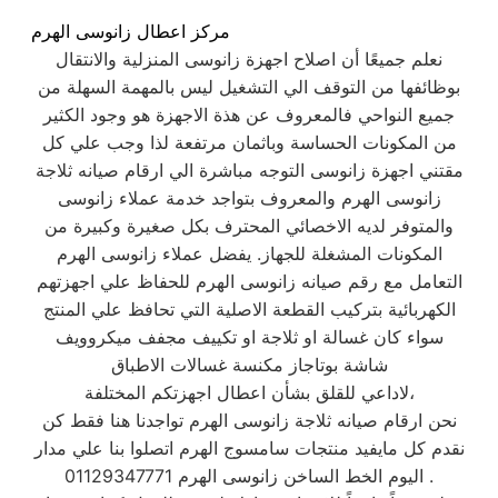
مركز اعطال زانوسى الهرم
نعلم جميعًا أن اصلاح اجهزة زانوسى المنزلية والانتقال
بوظائفها من التوقف الي التشغيل ليس بالمهمة السهلة من
جميع النواحي فالمعروف عن هذة الاجهزة هو وجود الكثير
من المكونات الحساسة وباثمان مرتفعة لذا وجب علي كل
مقتني اجهزة زانوسى التوجه مباشرة الي ارقام صيانه ثلاجة
زانوسى الهرم والمعروف بتواجد خدمة عملاء زانوسى
والمتوفر لديه الاخصائي المحترف بكل صغيرة وكبيرة من
المكونات المشغلة للجهاز. يفضل عملاء زانوسى الهرم
التعامل مع رقم صيانه زانوسى الهرم للحفاظ علي اجهزتهم
الكهربائية بتركيب القطعة الاصلية التي تحافظ علي المنتج
سواء كان غسالة او ثلاجة او تكييف مجفف ميكروويف
شاشة بوتاجاز مكنسة غسالات الاطباق
لاداعي للقلق بشأن اعطال اجهزتكم المختلفة،
نحن ارقام صيانه ثلاجة زانوسى الهرم تواجدنا هنا فقط كن
نقدم كل مايفيد منتجات سامسوج الهرم اتصلوا بنا علي مدار
اليوم الخط الساخن زانوسى الهرم 01129347771 .