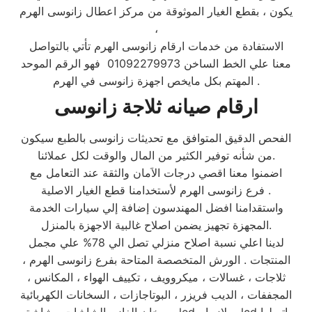
يكون ، بقطع الغيار الموثوقة من مركز اعطال زانوسى الهرم
،
الاستفادة من خدمات ارقام زانوسى الهرم تأتي بالتواصل
معنا علي الخط الساخن 01092279973 فهو الرقم الموحد
المهتم بكل مايخص اجهزة زانوسى في الهرم .
ارقام صيانه ثلاجة زانوسى
الفحص الدقيق المتوافق مع تحديثات زانوسى بالطبع سيكون
من شأنه توفير الكثير من المال والوقت لكل عملائنا.
اضمنوا معنا اقصي درجات الاَمان والثقة عند التعامل مع
فرع زانوسى الهرم لأستخدامنا قطع الغيار الاصلية .
واستقدامنا افضل المهندسون إضافة إلي سيارات الخدمة
المجهزة تجهيز يضمن اصلاح غالبية الاجهزة بالمنزل.
لدينا اعلي نسبة اصلاح منزلي تصل الي 78% علي مجمل
المنتجات . الورش المتخصصة المتاحة بفرع زانوسى الهرم ،
ثلاجات ، غسالات ، ميكروويف ، تكييف الهواء ، المكانس ،
المجففات ، الديب فريزر ، البوتاجازات ، السخانات الكهربائية