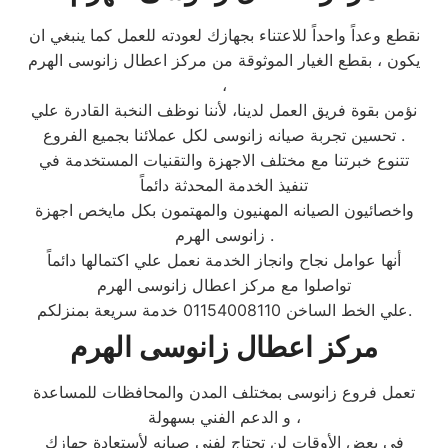
نقطع وعداً واحداً للاعتناء بجهازك لعودته للعمل كما ينبغي ان
يكون ، بقطع الغيار الموثوقة من مركز اعطال زانوسى الهرم
،
نؤمن بقوة فريق العمل لدينا، لأننا نوظف النخبة القادرة علي
تحسين تجربة صيانه زانوسى لكل عملائنا بجميع الفروع .
تتنوع خبرتنا مع مختلف الاجهزة والتقنيات المستخدمة في
تنفيذ الخدمة المحدثة دائماً
واخصائيون الصيانه المهنيون والمهتمون بكل مايخص اجهزة
زانوسى الهرم .
أنها عوامل نجاح وانجاز الخدمة نعمل علي اكتمالها دائماً
تواصلوا مع مركز اعطال زانوسى الهرم
علي الخط الساخن 01154008110 خدمة سريعة بمنزلكم.
مركز اعطال زانوسى الهرم
تعمل فروع زانوسى بمختلف المدن والمحافظات للمساعدة
و الدعم الفني بسهولة ،
في بعض الأوقات لن تحتاج لفني صيانه لأستعادة جهازك