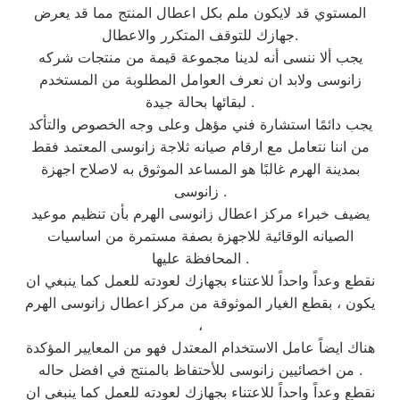
المستوي قد لايكون ملم بكل اعطال المنتج مما قد يعرض
جهازك للتوقف المتكرر والاعطال.
يجب ألا ننسى أنه لدينا مجموعة قيمة من منتجات شركه
زانوسى ولابد ان نعرف العوامل المطلوبة من المستخدم
لبقائها بحالة جيدة .
يجب دائمًا استشارة فني مؤهل وعلى وجه الخصوص والتأكد
من اننا نتعامل مع ارقام صيانه ثلاجة زانوسى المعتمد فقط
بمدينة الهرم غالبًا هو المساعد الموثوق به لاصلاح اجهزة
زانوسى .
يضيف خبراء مركز اعطال زانوسى الهرم بأن تنظيم موعيد
الصيانه الوقائية للاجهزة بصفة مستمرة من اساسيات
المحافظة عليها .
نقطع وعداً واحداً للاعتناء بجهازك لعودته للعمل كما ينبغي ان
يكون ، بقطع الغيار الموثوقة من مركز اعطال زانوسى الهرم
،
هناك ايضاً عامل الاستخدام المعتدل فهو من المعايير المؤكدة
من اخصائيين زانوسى للأحتفاظ بالمنتج في افضل حاله .
نقطع وعداً واحداً للاعتناء بجهازك لعودته للعمل كما ينبغي ان