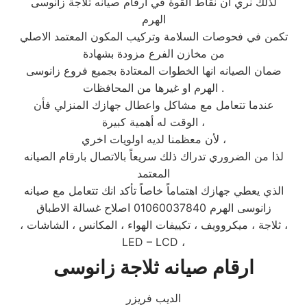
لذلك نري ان نقاط القوة في ارقام صيانه ثلاجة زانوسى
الهرم
تكمن في فحوصات السلامة وتركيب المكون المعتمد الاصلي
من مخازن الفرع مزودة بشهادة
ضمان الصيانه انها الخطوات المعتادة بجميع فروع زانوسى
الهرم او غيرها من المحافظات .
عندما تتعامل مع مشاكل واعطال جهازك المنزلي فأن
الوقت له أهمية كبيرة ،
لأن معظمنا لديه اولويات اخري ،
لذا من الضروري تدراك ذلك سريعاً بالاتصال بارقام الصيانه
المعتمد
الذي يعطي جهازك اهتماماً خاصاً تأكد انك تتعامل مع صيانه
زانوسى الهرم 01060037840 اصلاح غسالة الاطباق
، ثلاجة ، ميكروويف ، تكييفات الهواء ، المكانس ، الشاشات ،
LED – LCD ،
ارقام صيانه ثلاجة زانوسى
الديب فريزر