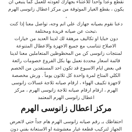
نقطع وعداً واحداً للاعتناء بجهازك لعودته للعمل كما ينبغي ان
يكون ، بقطع الغيار الموثوقة من مركز اعطال زانوسى الهرم
،
دعنا نقوم بصيانه جهازك علي اتم وجه، تواصل معنا إذا كنت
تبحث عن صيانه فريدة ومختلفة،
دون خبايا او تكاليف مرهقة لك لدينا العديد من خيارات
الاصلاح تتناسب مع جميع الاجهزة والاعطال المتنوعة
لمنتجات زانوسى كن من المحظوظين المتعاملين معنا لدينا
قائمة اسعار محددة نعمل بها بكل الفروع خصومات رائعة
في بعض ايام الاسبوع قد تكون احد المستفدين من الخصم
الكلي المتاح لمرة واحدة كل ثلاثون يوماً . ورش مخصصة
لاجهزة تكييف الهواء ، ارقام صيانه ثلاجة غسالات زانوسى
الهرم ، ارقام ارقام صيانه ثلاجة زانوسى الهرم ، مركز
اعطال زانوسى الهرم المعتمد
مركز اعطال زانوسى الهرم
احتفاظك بـ رقم صيانه زانوسى الهرم هام جداً حتي لاتعرض
الجهاز لتركيب قطعة غيار مغشوشة او الاستعانة بفني دون