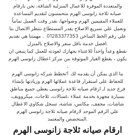
والمتعددة الموفرة للاعمال المنزلية الشاقة، نحن بارقام
صيانه ثلاجة زانوسى الهرم متحمسون لتقديم المساعدة
للعملاء المقيمين الهرم وضواحها، نقدر وقت العميل تماماً
ونعمل علي تسريع الاصلاح بقدر المستطاع ننتظر الاتصال بنا
علي رقم الخط الساخن 01283377353 . مهمتنا هي تقديم
افضل خدمة باقل سعر والاصلاح بالمنزل.
نقطع وعداً واحداً للاعتناء بجهازك لعودته للعمل كما ينبغي ان
يكون ، بقطع الغيار الموثوقة من مركز اعطال زانوسى الهرم
،
ما الذي يمكن أن يقدمه لك ؟تخطط شركه زانوسى الهرم
للحفاظ على استقرار قاعدة عملائها الهرم وزيادتها بإنشاء
فرع جديد لـ ارقام صيانه ثلاجة زانوسى يعطي جميع مناطق
بسيارة مجهزة بخدمة عملاء ،غسالات، ثلاجات، ميكروويف،
شاشات، مجفف، مكانس، شاشة، تسجل شكاوي الاعطال
علي الرقم الموحد لارقام صيانه ثلاجة زانوسى الهرم
المتخصص والمعتمد.
ارقام صيانه ثلاجة زانوسى الهرم