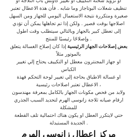
او تزويد شحنة التكييف او تغيير كاوتش باب الثلاجة او
تنظيف شعلات البوتاجاز وما شابه . فأن هذة الاعطال تعتبر
صغيرة ومتكررة نتيجة الاستعمال اليومي للجهاز ومن السهل
اصلاجها بوقت قصير . ولكن إذا تم تجاهلها يمكن أن تؤدي
إلى تعطل كبير بالجهاز وبالتالي سيتطلب وقت اطول
وإصلاحًا رئيسيًا للمنتج .
بعض إصلاحات الجهاز الرئيسية
إذا كان إصلاح الغسالة يتعلق
بالموتور مثلاً
او جهاز المجنترون معطل او التكييف يحتاج إلي تغيير
الكباس
او غسالة الاطباق بحاجة إلي تغيير لوحة التحكم فهذة
الاعطال تعتبر اصلاحات رئيسية ،
ولابد من فحص مكونات الجهاز بالكامل بمعرفة مهندسون
ارقام صيانه ثلاجة زانوسى الهرم لتحديد السبب الجذري
للمشكلة
حتي لايتكرر العطل او يكون هناك احتمالية تلف القطعة
الجديدة المستبدلة .
مركز اعطال زانوسى الهرم