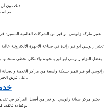
ذلك دون أن ت
صيانه زا
تعتبر ماركة زانوسي ابو قير من الشركات العالمية المتميزة في م
تعتبر زانوسي ابو قير رائدة في صناعة الأجهزة الإلكترونية عالية
بفضل التزام زانوسي ابو قير بالجودة والابتكار، تحظى منتجاتها بش
زانوسي ابو قير تتميز بشبكة واسعة من مراكز الخدمة والصيانة ال
على فريق الخبراء في خدمة عملاء زانوسي ابو قير لتقديم الدعم الفني اللازم بكفاءة واحترافية قصوى..
خدمة
يعتبر مركز صيانة زانوسي ابو قير من أفضل المراكز في تقديم خ
وكفاءة فائقة. كما يضمن المركز استخدام قطع غيار أصلية للحفاظ على جودة الأداء وطول عمر الجهاز.