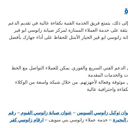
ة
ى ذلك، يتمتع فريق الخدمة الفنية بكفاءة عالية في تقديم الدعم
نة زانوسي ابو قير الخيار الأمثل للحفاظ على أداء جهازك بأفضل
بو قير الخط الساخن 01154008110 للتواصل المباشر والحصول على الدعم الفني السريع والفوري. يمكن للعملاء التواصل مع الخط
ل موثوقة وفعالة لأجهزتهم. من خلال شبكة واسعة من الوكلاء
وان توكيل زانوسي السويس
–
عنوان صيانة زانوسي الفيوم
–
رقم
البحيرة
– خدمة عملاء زانوسي بني سويف –
ارقام زانوسي كفر