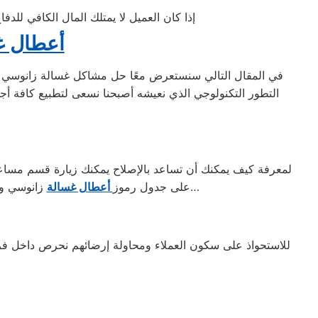
إذا كان العميل لا يمتلك المال الكافي للد
أعطال غس
في المقال التالي سنستعرض معًا حل مشاكل غسالة زانوسي م
التطور التكنولوجي الذي نعيشه أصبحنا نسعى لتطبيع كافة أجهز
لمعرفة كيف يمكنك أن تساعد بالإصلاح يمكنك زيارة قسم مساعدة 
زانوسي وغيرها من الأنواع؛ ذلك ليكون لديك بعض المعلومات التي ستفيدك عند حدوث عطل و حل مشاكل غسالة زانوسي…
على جدول رموز
أعطال غسالة
للاستحواذ على سكون العملاء ومحاولة إرضائهم نحرص داخل فروع