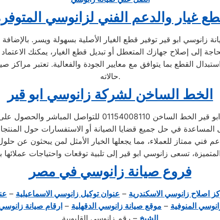
ع غيار والدعم الفني لزانوسي المتوفر
انوسي ابو قير توفير قطع الغيار الأصلية بسهولة ويسر. بالإضافة إل
دال القطع بما يتوافق مع معايير الجودة والفعالية. تعتبر مراكز صيا
حالاته.
الخط الساخن لشركة زانوسي ابو قير
لتلبية احتياجات العملاء على مدار الساعة، توفر شركة زانوسي ا
 فني ممتاز للعملاء، مما يجعلها الخيار الأمثل لمن يبحثون عن حلو
فروع صيانة زانوسي في مصر
ز اصلاح زانوسي الاسكندرية
–
عنوان توكيل زانوسي الاسماعيلية
–
عن
انوسي المنوفية
–
موقع صيانة زانوسي الدقهلية
–
ارقام صيانة زانوسي 
الشيخ
– رقم زانوسي القليوبية