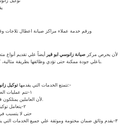
توكيل زانو
يق
ورقم خدمة عملاء مراكز صيانة اعطال ثلاجات وغ
لأن يحرص مركز
صيانة زانوسي ابو قير
أيضاً علي تقديم أنواع م
ابو قير.
باعلي جودة ممكنة حتى تؤدي وظائفها بطريقة مثالية، 
بالعديد من المزايا الرائعة التي تنال علىإعجاب العديد من العملاء ابو قيرجة كبيرة للغاية، من أهمها الآتي:-
تتمتع الخدمات التي يقدمها
توكيل زا
١-تتم عمليات الصيانة التي يقوم بها فريق الدعم التابع لمركز زانوسي في غضون فترة زمنية قصيرة جداً
لأن العاملين يمتلكون قدرات مذهلة تمكنهم من إصلاح جميع أنواع الأعطال، ذلك دون أن يستغرقوا مدة زمنية طويلة.
٢-يتعامل توكيل زانوسي مع الغسالات والثلاجات وغيرها الكثير من الأجهزة الكهربائية بحرص شديد
حتى لا يتسبب في 
٣-يقدم وثائق ضمان مختومة وموثقة علي جميع الخدمات التي يقد