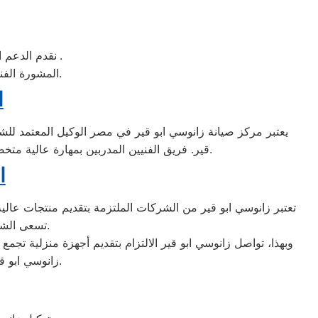
.
زانوسي
نقدم الدعم ا
المشورة الفنية ارشادات التشغيل قطع الغيار الاصلية الاقسام الفنية المتخصصة بلاغات الاعطال.
ا
يعتبر مركز صيانة زانوسي ابو قير في مصر الوكيل المعتمد للشر
قير. فريق الفنيين المدربين بمهارة عالية متخصص في إصلاح وصيانة جميع منتجات الشركة بكفاءة ودقة، مما يضمن للعملاء حصولهم على خدمة متميزة وموثوقة.
ا
تعتبر زانوسي ابو قير من الشركات الملتزمة بتقديم منتجات عالية ال
تسعى الشركة جاهدة للامتثال لأعلى معايير الجودة والاعتمادية في صناعة الأجهزة المنزلية.
وبهذا، تواصل زانوسي ابو قير الالتزام بتقديم أجهزة منزلية تجمع ب
زانوسي ابو قير بجد لضمان تلبية احتياجات العملاء وضمان استمرارية عمل أجهزتهم بأفضل حال.