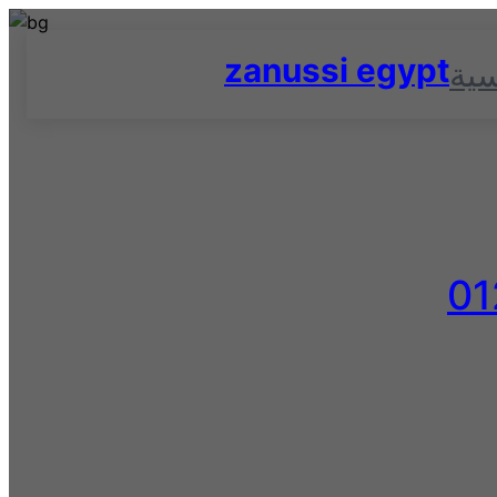
Skip
to
zanussi egypt
سية
content