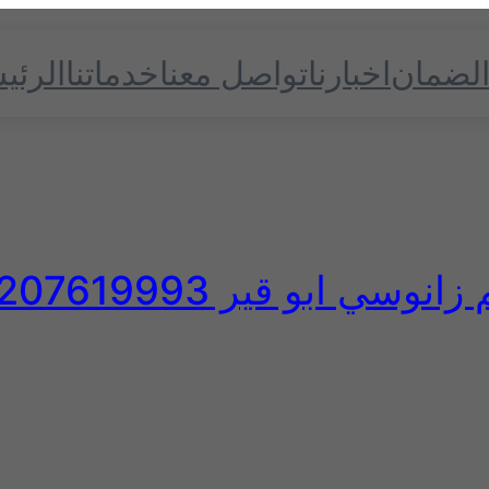
الضمان
اخبارنا
تواصل معنا
خدماتنا
الرئي
انوسي ابو قير 01207619993