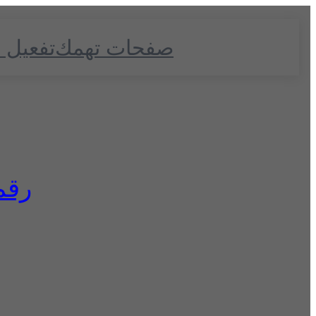
صفحات تهمك
تفعيل 
رقم ز