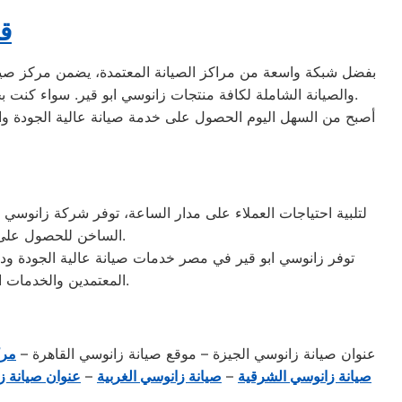
قط
بفضل شبكة واسعة من مراكز الصيانة المعتمدة، يضمن مركز صيانة ز
والصيانة الشاملة لكافة منتجات زانوسي ابو قير. سواء كنت بحاجة إلى إصلاح جهازك المتعطل أو تبديل قطع الغيار، يمكنك الاعتماد بثقة على خدمة العملاء الممتازة لمركز صيانة زانوسي ابو قير.
أصبح من السهل اليوم الحصول على خدمة صيانة عالية الجودة واستب
الساخن للحصول على المساعدة في حل جميع قضايا الصيانة أو الاستفسارات حول المنتجات والخدمات المقدمة.
توفر زانوسي ابو قير في مصر خدمات صيانة عالية الجودة ودعم
المعتمدين والخدمات المتميزة، تسعى زانوسي ابو قير إلى تلبية توقعات واحتياجات عملائها بكفاءة واحترافية عالية.
عنوان صيانة زانوسي الجيزة – موقع صيانة زانوسي القاهرة –
مرك
صيانة زانوسي الشرقية
–
صيانة زانوسي الغربية
–
عنوان صيانة ز