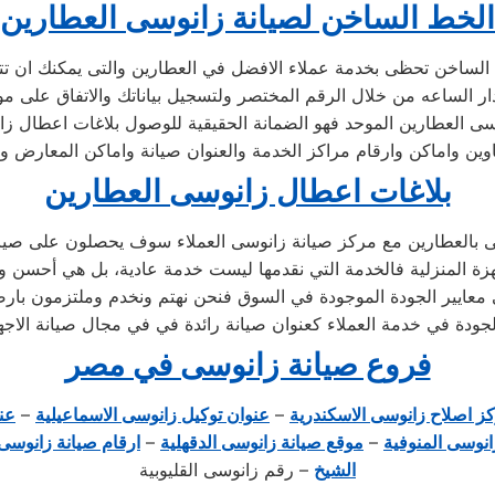
الخط الساخن لصيانة زانوسى العطارين
 الساخن تحظى بخدمة عملاء الافضل في العطارين والتى يمكنك ان ت
ار الساعه من خلال الرقم المختصر ولتسجيل بياناتك والاتفاق على مو
سى العطارين الموحد فهو الضمانة الحقيقية للوصول بلاغات اعطال زا
ن واماكن وارقام مراكز الخدمة والعنوان صيانة واماكن المعارض وال
بلاغات اعطال زانوسى العطارين
 بالعطارين مع مركز صيانة زانوسى العملاء سوف يحصلون على صيانة 
ة المنزلية فالخدمة التي نقدمها ليست خدمة عادية، بل هي أحسن 
معايير الجودة الموجودة في السوق فنحن نهتم ونخدم وملتزمون بارضا
جودة في خدمة العملاء كعنوان صيانة رائدة في في مجال صيانة الاجهزة
فروع صيانة زانوسى في مصر
ز اصلاح زانوسى الاسكندرية
–
عنوان توكيل زانوسى الاسماعيلية
–
عن
انوسى المنوفية
–
موقع صيانة زانوسى الدقهلية
–
ارقام صيانة زانوسى 
الشيخ
– رقم زانوسى القليوبية