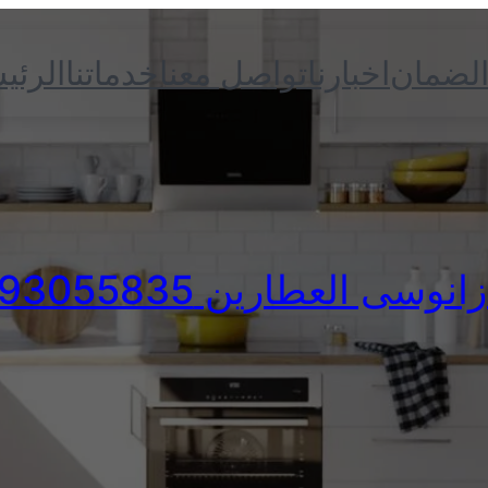
الضمان
اخبارنا
تواصل معنا
خدماتنا
الرئي
وسى العطارين 01093055835