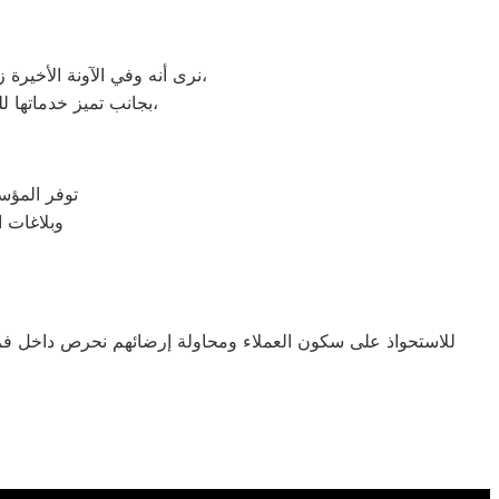
نرى أنه وفي الآونة الأخيرة زادت شهرة صيانة أجهزة زانوسى المنزلية، لتطورها الكبير وبروز مزاياها بين باقي العلامات الأخرى،
بجانب تميز خدماتها للصيانة وخدمات ما بعد البيع والكثير من أسباب اختيار العميل لها وثقته الكبيرة بها وبما تنتجه،
توفر المؤسسة هذ
وبلاغات 
للاستحواذ على سكون العملاء ومحاولة إرضائهم نحرص داخل فروع