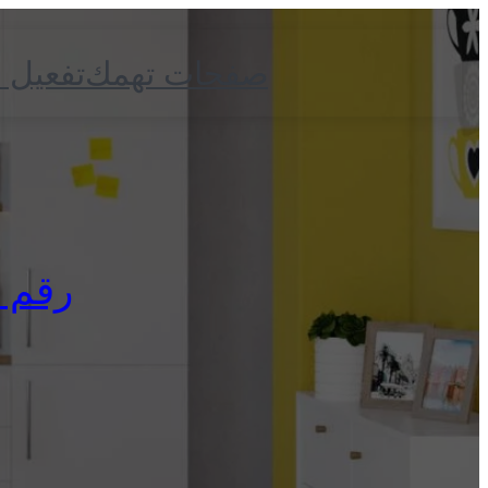
صفحات تهمك
تفعيل 
رقم زان