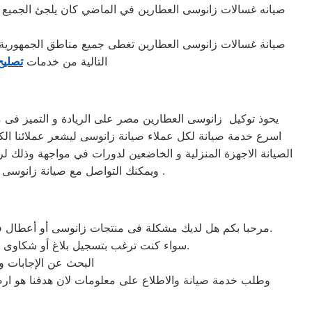
صيانه غسالات زانوسى العطارين في الماضي كان يلجئ الجميع إل
صيانة غسالات زانوسى العطارين تغطى جميع مناطق الجمهورية ا
التالية من خدمات
تصليح
يحوذ توكيل زانوسى العطارين مصر على الريادة و التميز فى 
اسرع خدمة صيانة لكل عملاء صيانة زانوسى ليشعر عملائنا الكر
الصيانة الاجهزة المنزلية و الخاضعين لدورات في مواجهة وذلك ل
ويمكنك التواصل مع صيانة زانوسى مصر على رقم صيانة زانوسى لارسال مندوب الصيانة فى موعد أقصاه 24 ساعة فقط من استلام الاوردر .
مرحبا بكم هل لديك مشكلة فى منتجات زانوسى أو أعطال في منتجات زانوسى التى تتطلب الدعم الفنى أو هل لديك سؤال؟ يمكننا المساعدة بسهولة لاننا أفضل خدمة عملاء صيانة فى مصر.
سواء كنت ترغب بتسجيل بلاغ أو شكاوى صيانة بالمنتج الخاص بك أو التواصل مع أحد ممثلي خدمة العملاء أو طلب خدمة صيانة الخاصة بمنتجات زانوسى.
البحث عن الإجابات و
وطلب خدمة صيانة والاطلاع على معلومات لان هدفنا هو ارضا