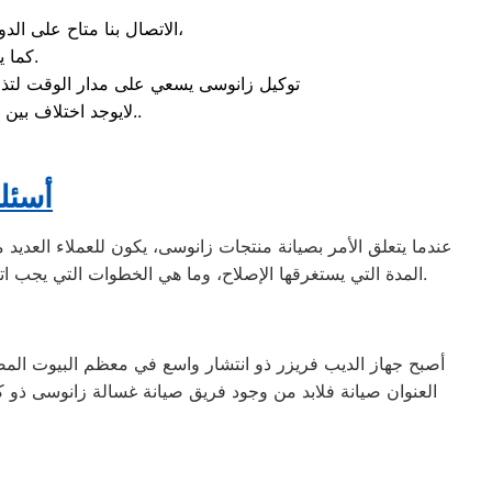
الاتصال بنا متاح على الدوام من خلال رقم ضمان صيانة زانوسى الارضي او بالضغط علي ايقونة الهاتف ثم الاتصال،
كما يوجد ايضاً ارقام تليفون زانوسى الموجودة بصفحة التواصل مع عملائنا.
توكيل زانوسى يسعي على مدار الوقت لتذل
لايوجد اختلاف بين مواعيد العمل بجميع الفروع المتواجد بالمدن والمحافظات نهدف دائماً لراحة عملائنا..
.أسئ
عندما يتعلق الأمر بصيانة منتجات زانوسى، يكون للعملاء العديد
المدة التي يستغرقها الإصلاح، وما هي الخطوات التي يجب اتباعها في حالة تلف المنتج. يجيب الفريق المحترف عن هذه الأسئلة ويضمن توضيح الإجراءات بوضوح لضمان راحة العملاء ورضاهم.
أصبح جهاز الديب فريزر ذو انتشار واسع في معظم البيوت المصر
العنوان صيانة فلابد من وجود فريق صيانة غسالة زانوسى ذو ك