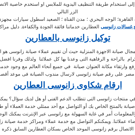
ى استخدام طريقة التنظيف اليدوية للملابس او استخدم خاصية الاتص
الزر التالي
لقاهرة؛ الوجه البحري ؛ مدن القناة ؛ الصعيد اسطول سيارات مجهز
 غسالات زانوسى
العطارين خدماتنا فائقة الجودة والكفاءة. دليل مرا
توكيل زانوسى بالعطارين
مجال صيانة الاجهزة المنزلية حيث أن تقييم عملاء صيانة زانوسى ه
ام بالراحة و الرفاهية التى وعدنا بها كل عملائنا ولذلك وفرنا افض
رفع وارتقاء مكانة العنوان صيانة في جميع أنحاء العالم مع وجود خدم
ارقام شكاوى زانوسى العطارين
المعلومات أمر في غاية السهولة مع زانوسى عبر الإنترنت يمكنك الوص
ء عملائنا. ويمكنكم التواصل مع خدمة عملاء ومراكز خدمة صيانة زان
الاتصال برقم زانوسى الموحد الخاص بسكان العطارين السابق ذكره