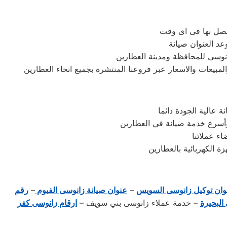
تصل بها فى اى وقت
عد العنوان صيانة
نوسى للمحافظة ومدينة العطارين
مبيعات والاسعار عبر فروعنا المنتشرة بجميع انحاء العطارين
عالية الجودة دائما
وأسرع خدمة صيانة في العطارين
ء عملائنا
 الكهربائية بالعطارين
وان توكيل زانوسى السويس
–
عنوان صيانة زانوسى الفيوم
–
رقم
البحيرة
– خدمة عملاء زانوسى بني سويف –
ارقام زانوسى كفر