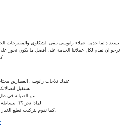
يسعد دائما خدمة عملاء زانوسى تلقى الشكاوى والمقترحات الخ
نرجو ان نقدم لكل عملائنا الخدمة على أفضل ما يكون نحوز على
كل
عندك ثلاجات زانوسى العطارين محتاجة
نستقبل اتصالاتك
تتم الصيانة في ظل
لماذا نحن؟؟ ببساطة لا
كما نقوم بتركيب قطع الغيار المستبدلة باخرى اصلية ويحصل العميل على ضمان عام على العنوان صيانة وقطع الغيار المستبدلة.
ع