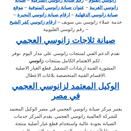
زانوسي الفيوم
–
رقم صيانة زانوسي الشرقية
–
صيانة
زانوسي الغربية
–
عنوان صيانة زانوسي المنوفية
–
موقع
صيانة زانوسي الدقهلية
–
ارقام صيانة زانوسي البحيرة
–
خدمة عملاء زانوسي بني سويف –
ارقام زانوسي كفر الشيخ
– رقم زانوسي القليوبية
صيانة ثلاجات زانوسي العجمي
نقدم الدعم الفني لمنتجات زانوسي علي مدار اليوم .نوفر
.
زانوسي
لكم الاهتمام الكامل بمنتجات
المشورة الفنية ارشادات التشغيل قطع الغيار الاصلية
الاقسام الفنية المتخصصة بلاغات الاعطال.
الوكيل المعتمد لزانوسي العجمي
في مصر
يعتبر مركز صيانة زانوسي العجمي في مصر الوكيل المعتمد
للشركة العالمية زانوسي العجمي. يقدم المركز خدمات
الصيانة بجودة عالية واستخدام قطع غيار أصلية منتجة
خصيصًا لأجهزة زانوسي العجمي. فريق الفنيين المدربين