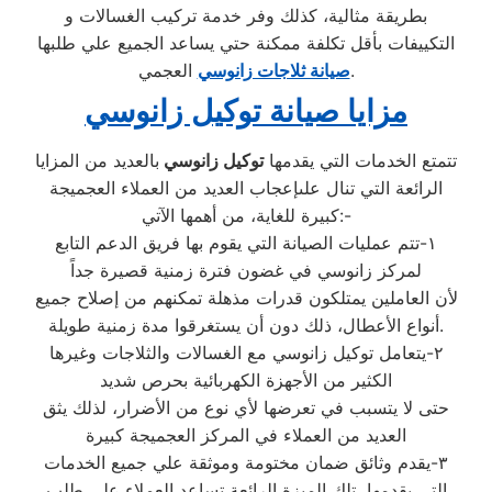
بطريقة مثالية، كذلك وفر خدمة تركيب الغسالات و
التكييفات بأقل تكلفة ممكنة حتي يساعد الجميع علي طلبها
العجمي.
صيانة ثلاجات زانوسي
مزايا صيانة توكيل زانوسي
تتمتع الخدمات التي يقدمها
توكيل زانوسي
بالعديد من المزايا
الرائعة التي تنال علىإعجاب العديد من العملاء العجميجة
كبيرة للغاية، من أهمها الآتي:-
١-تتم عمليات الصيانة التي يقوم بها فريق الدعم التابع
لمركز زانوسي في غضون فترة زمنية قصيرة جداً
لأن العاملين يمتلكون قدرات مذهلة تمكنهم من إصلاح جميع
أنواع الأعطال، ذلك دون أن يستغرقوا مدة زمنية طويلة.
٢-يتعامل توكيل زانوسي مع الغسالات والثلاجات وغيرها
الكثير من الأجهزة الكهربائية بحرص شديد
حتى لا يتسبب في تعرضها لأي نوع من الأضرار، لذلك يثق
العديد من العملاء في المركز العجميجة كبيرة
٣-يقدم وثائق ضمان مختومة وموثقة علي جميع الخدمات
التي يقدمها، تلك الميزة الرائعة تساعد العملاء علي طلب