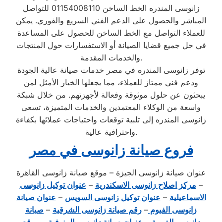
زانوسى المندره الخط الساخن 01154008110 للتواصل
المباشر والحصول على الدعم الفني السريع والفوري. يمكن
للعملاء التواصل مع الخط الساخن للحصول على المساعدة
في حل جميع قضايا الصيانة أو الاستفسارات حول المنتجات
والخدمات المقدمة.
توفر زانوسى المندره في مصر خدمات صيانة عالية الجودة
ودعم فني ممتاز للعملاء، مما يجعلها الخيار الأمثل لمن
يبحثون عن حلول موثوقة وفعالة لأجهزتهم. من خلال شبكة
واسعة من الوكلاء المعتمدين والخدمات المتميزة، تسعى
زانوسى المندره إلى تلبية توقعات واحتياجات عملائها بكفاءة
واحترافية عالية.
فروع صيانة زانوسى في مصر
عنوان صيانة زانوسى الجيزة – موقع صيانة زانوسى القاهرة
–
مركز اصلاح زانوسى الاسكندرية
–
عنوان توكيل زانوسى
الاسماعيلية
–
عنوان توكيل زانوسى السويس
–
عنوان صيانة
زانوسى الفيوم
–
رقم صيانة زانوسى الشرقية
–
صيانة