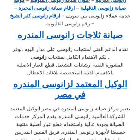
زانوسى الغربية
–
عنوان صيانة زانوسى المنوفية
–
موقع
صيانة زانوسى الدقهلية
–
ارقام صيانة زانوسى البحيرة
–
خدمة عملاء زانوسى بني سويف –
ارقام زانوسى كفر الشيخ
– رقم زانوسى القليوبية
صيانة ثلاجات زانوسى المندره
نقدم الدعم الفني لمنتجات زانوسى علي مدار اليوم .نوفر
.
زانوسى
لكم الاهتمام الكامل بمنتجات
المشورة الفنية ارشادات التشغيل قطع الغيار الاصلية
الاقسام الفنية المتخصصة بلاغات الاعطال.
الوكيل المعتمد لزانوسى المندره
في مصر
يعتبر مركز صيانة زانوسى المندره في مصر الوكيل المعتمد
للشركة العالمية زانوسى المندره. يقدم المركز خدمات
الصيانة بجودة عالية واستخدام قطع غيار أصلية منتجة
خصيصًا لأجهزة زانوسى المندره. فريق الفنيين المدربين
بمهارة عالية متخصص في إصلاح وصيانة جميع منتجات