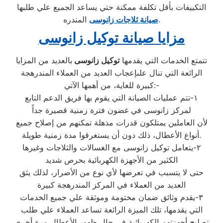
التكييفات بأقل تكلفة ممكنة حتي يساعد الجميع علي طلبها
المندره.
صيانة ثلاجات زانوسى
مزايا صيانة توكيل زانوسى
تتمتع الخدمات التي يقدمها
توكيل زانوسى
بالعديد من المزايا
الرائعة التي تنال علىإعجاب العديد من العملاء المندرهجة
كبيرة للغاية، من أهمها الآتي:-
١-تتم عمليات الصيانة التي يقوم بها فريق الدعم التابع
لمركز زانوسى في غضون فترة زمنية قصيرة جداً
لأن العاملين يمتلكون قدرات مذهلة تمكنهم من إصلاح جميع
أنواع الأعطال، ذلك دون أن يستغرقوا مدة زمنية طويلة.
٢-يتعامل توكيل زانوسى مع الغسالات والثلاجات وغيرها
الكثير من الأجهزة الكهربائية بحرص شديد
حتى لا يتسبب في تعرضها لأي نوع من الأضرار، لذلك يثق
العديد من العملاء في المركز المندرهجة كبيرة
٣-يقدم وثائق ضمان مختومة وموثقة علي جميع الخدمات
التي يقدمها، تلك الميزة الرائعة تساعد العملاء علي طلب
تصليح أجهزتهم الكهربائية في حال ظهور الأعطال مرة أخري