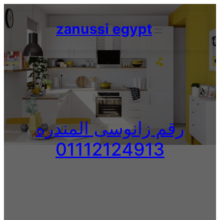
Skip
to
zanussi egypt
content
رقم زانوسى المندره
01112124913