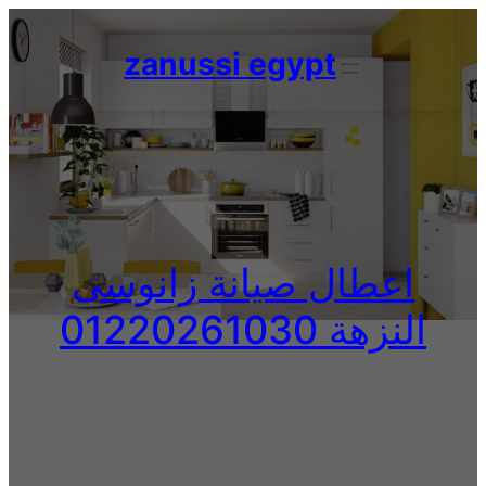
Skip
to
zanussi egypt
content
اعطال صيانة زانوسى
النزهة 01220261030