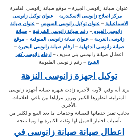
عنوان صيانة زانوسى الجيزة – موقع صيانة زانوسى القاهرة
–
مركز اصلاح زانوسى الاسكندرية
–
عنوان توكيل زانوسى
الاسماعيلية
–
عنوان توكيل زانوسى السويس
–
عنوان صيانة
زانوسى الفيوم
–
رقم صيانة زانوسى الشرقية
–
صيانة
زانوسى الغربية
–
عنوان صيانة زانوسى المنوفية
–
موقع
صيانة زانوسى الدقهلية
–
ارقام صيانة زانوسى البحيرة
–
اعطال صيانة زانوسى بني سويف –
ارقام زانوسى كفر
الشيخ
– رقم زانوسى القليوبية
توكيل اجهزة زانوسى النزهة
نرى أنه وفي الآونة الأخيرة زادت شهرة صيانة أجهزة زانوسى
المنزلية، لتطورها الكبير وبروز مزاياها بين باقي العلامات
الأخرى،
بجانب تميز خدماتها للصيانة وخدمات ما بعد البيع والكثير من
أسباب اختيار العميل لها وثقته الكبيرة بها وبما تنتجه،
اعطال صيانة صيانة زانوسى في