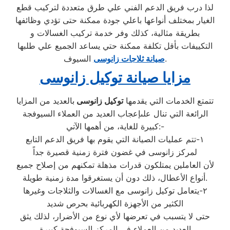
لذا درب فريق الدعم الفني علي طرق متعددة لتركيب قطع
الغيار بمختلف أنواعها باعلي جودة ممكنة حتى تؤدي وظائفها
بطريقة مثالية، كذلك وفر خدمة تركيب الغسالات و
التكييفات بأقل تكلفة ممكنة حتي يساعد الجميع علي طلبها
السيوف.
صيانة ثلاجات زانوسى
مزايا صيانة توكيل زانوسى
تتمتع الخدمات التي يقدمها
توكيل زانوسى
بالعديد من المزايا
الرائعة التي تنال علىإعجاب العديد من العملاء السيوفجة
كبيرة للغاية، من أهمها الآتي:-
١-تتم عمليات الصيانة التي يقوم بها فريق الدعم التابع
لمركز زانوسى في غضون فترة زمنية قصيرة جداً
لأن العاملين يمتلكون قدرات مذهلة تمكنهم من إصلاح جميع
أنواع الأعطال، ذلك دون أن يستغرقوا مدة زمنية طويلة.
٢-يتعامل توكيل زانوسى مع الغسالات والثلاجات وغيرها
الكثير من الأجهزة الكهربائية بحرص شديد
حتى لا يتسبب في تعرضها لأي نوع من الأضرار، لذلك يثق
العديد من العملاء في المركز السيوفجة كبيرة