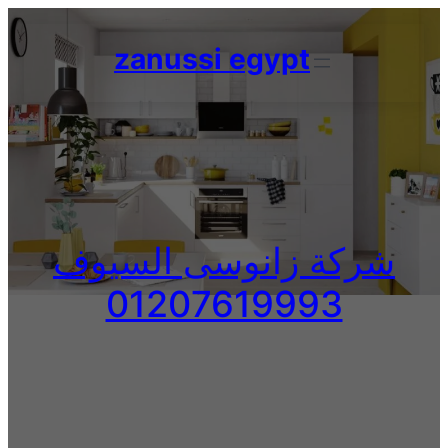
Skip
to
zanussi egypt
content
شركة زانوسى السيوف
01207619993