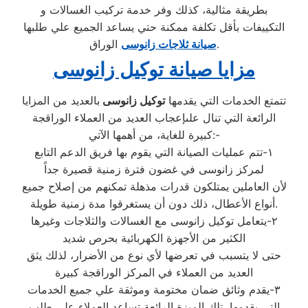
بطريقة مثالية، كذلك وفر خدمة تركيب الغسالات و
التكييفات بأقل تكلفة ممكنة حتي يساعد الجميع علي طلبها
الوراق.
صيانة ثلاجات زانوسى
مزايا صيانة توكيل زانوسى
تتمتع الخدمات التي يقدمها
توكيل زانوسى
بالعديد من المزايا
الرائعة التي تنال علىإعجاب العديد من العملاء الوراقجة
كبيرة للغاية، من أهمها الآتي:-
١-تتم عمليات الصيانة التي يقوم بها فريق الدعم التابع
لمركز زانوسى في غضون فترة زمنية قصيرة جداً
لأن العاملين يمتلكون قدرات مذهلة تمكنهم من إصلاح جميع
أنواع الأعطال، ذلك دون أن يستغرقوا مدة زمنية طويلة.
٢-يتعامل توكيل زانوسى مع الغسالات والثلاجات وغيرها
الكثير من الأجهزة الكهربائية بحرص شديد
حتى لا يتسبب في تعرضها لأي نوع من الأضرار، لذلك يثق
العديد من العملاء في المركز الوراقجة كبيرة
٣-يقدم وثائق ضمان مختومة وموثقة علي جميع الخدمات
التي يقدمها، تلك الميزة الرائعة تساعد العملاء علي طلب