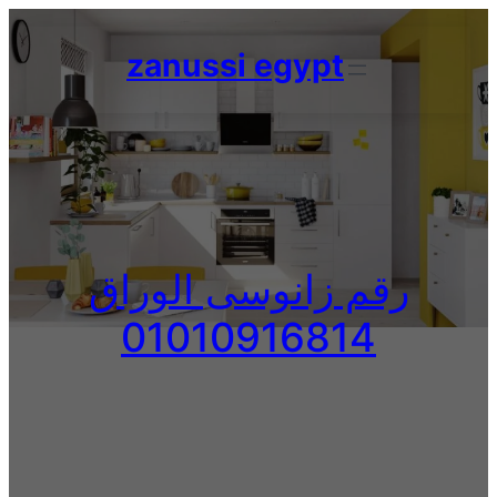
Skip
to
zanussi egypt
content
رقم زانوسى الوراق
01010916814