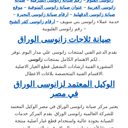
زانوسى الفيوم
–
رقم صيانة زانوسى الشرقية
–
صيانة
زانوسى الغربية
–
عنوان صيانة زانوسى المنوفية
–
موقع
صيانة زانوسى الدقهلية
–
ارقام صيانة زانوسى البحيرة
–
خدمة عملاء زانوسى بني سويف –
ارقام زانوسى كفر الشيخ
– رقم زانوسى القليوبية
صيانة ثلاجات زانوسى الوراق
نقدم الدعم الفني لمنتجات زانوسى علي مدار اليوم .نوفر
.
زانوسى
لكم الاهتمام الكامل بمنتجات
المشورة الفنية ارشادات التشغيل قطع الغيار الاصلية
الاقسام الفنية المتخصصة بلاغات الاعطال.
الوكيل المعتمد لزانوسى الوراق
في مصر
يعتبر مركز صيانة زانوسى الوراق في مصر الوكيل المعتمد
للشركة العالمية زانوسى الوراق. يقدم المركز خدمات
الصيانة بجودة عالية واستخدام قطع غيار أصلية منتجة
خصيصًا لأجهزة زانوسى الوراق. فريق الفنيين المدربين