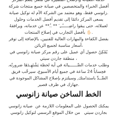
أفضل الخبراء والمتخصصين في صيانة جميع منتجات شركة
زانوسي فقط، وهو معتمد من الشركة الأم له توكيل صيانة.
يسعى المركز دائمًا إلى تقديم أفضل الخدمات وحلول
لعملائه، حتى يبقوا راضِـــــًــِ َ ** ..ُ** عن خدماته، ويرافقهُ
✋🏻 بأفضل التجارب في إصلاح المنتجات.
بفضل الكفاءة والمهارات العالية للفنيين، بالإضافة إلى توفر
أسعار مناسبة لجميع الزبائن،
يُمْكِنُ حصول أي عميل على رقم مركز صيانة زانوسي في
منطقة جاردن سيتي ،
وطلب خدمات الصِّــــــيانَة في أية لحظة يَشْتَهِـدَهَا ضرورتُه.
فحِساباُ 24 ساعة في جميع أيام الأسبوع، سيرحَّب فريق
الصِّــدِّ باستدامتك, وسيلتزم بإصلاح المشاكل الموجودة في
جهازك في ظرف قصير.
الخط الساخن صيانة زانوسي
يمكنك الحصول على المعلومات اللازمة عن صيانة زانوسي
بجاردن سيتي من خلال الموقع الرسمي لتوكيل زانوسي