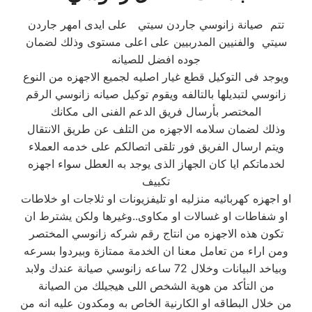
تتم صيانة زانوسي جاردن سيتي على ايدى امهر جاردن
سيتي والفنيين المدربيين على اعلى مستوى وذلك لضمان
جوده افضل للصيانه
ويوجد فى التوكيل قطع غيار اصليه لجميع الاجهزه من النوع
زانوسي لتبديلها بالتالفه ويقوم توكيل صيانه زانوسي الرقم
المختصر بأرسال فريق الدعم الفنى الى مكانك
وذلك لضمان سلامه الاجهزه من التلف عن طريق الانتقال
ويتم ارسال الفريق فور تلقى اتصالكم على خدمه العملاء
لخدماتكم ايا كان الجهاز الذى يوجد به العطل سواء اجهزه
تكييف
او اجهزه كهربائيه منزليه او تليفزيونات او ثلاجات او خلاطات
او شفاطات او غسالات او مكاوى..وغيرها ولكن يشترط ان
تكون هذه الاجهزه من انتاج رقم شركه زانوسي المختصر
ومن اراء من تعامل معنا ان الخدمة ممتازة وبيردوا بسرعه
وبياخد البيانات وخلال 72 ساعه زانوسي صيانة عندك ولابد
من التأكد من هوية الشخص اللى هيجيلك من الصيانة
من خلال البطاقه او الكارنية الخاص به ومكدون عليه انه من