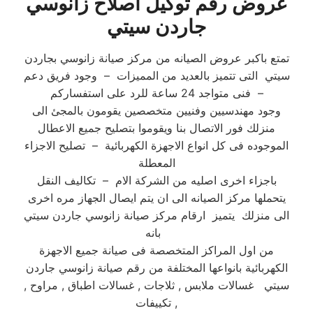
عروض رقم توكيل اصلاح زانوسي
جاردن سيتي
تمتع باكبر عروض الصيانه من مركز صيانة زانوسي بجاردن
سيتي التى تتميز بالعديد من المميزات – وجود فريق دعم
فنى متواجد 24 ساعة للرد على استفساركم –
وجود مهندسيين وفنيين متخصصين يقومون بالمجئ الى
منزلك فور الاتصال بنا ويقوموا بتصليح جميع الاعطال
الموجوده فى كل انواع الاجهزة الكهربائية – تصليح الاجزاء
المعطلة
باجزاء اخرى اصليه من الشركة الام – تكاليف النقل
يتحملها مركز الصيانه الى ان يتم ايصال الجهاز مره اخرى
الى منزلك يتميز ارقام مركز صيانة زانوسي جاردن سيتي
بانه
من اول المراكز المتخصصة فى صيانة جميع الاجهزة
الكهربائية بانواعها المختلفة من رقم صيانة زانوسي جاردن
سيتي غسالات ملابس , ثلاجات , غسالات اطباق , مراوح ,
تكييفات ,