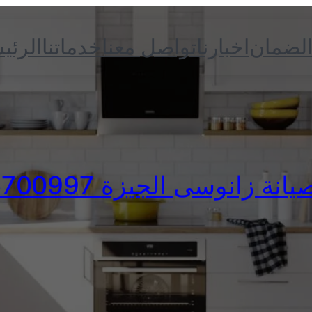
الضمان
اخبارنا
تواصل معنا
خدماتنا
الرئي
انة زانوسى الجيزة 0235700997