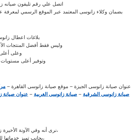
اتصل علي رقم تليفون صيانه زا
بضمان وكلاء زانوسى المعتمد عبر الموقع الرسمي لمعرفة عناو
بلاغات اعطال زانوس
وليس فقط أفضل المنتجات الأج
وعلى أعلى 
وتوفير أعلى مستويات ا
عنوان صيانة زانوسى الجيزة – موقع صيانة زانوسى القاهرة –
مرك
صيانة زانوسى الشرقية
–
صيانة زانوسى الغربية
–
عنوان صيانة ز
نرى أنه وفي الآونة الأخيرة زادت شهرة صيانة أجهزة زانوسى المنزلية، لتطورها الكبير وبروز مزاياها بين باقي العلامات الأخرى،
بجانب تميز خدماتها للصيانة وخدمات ما بعد البيع والكثير من أسباب اختيار العميل لها وثقته الكبيرة بها وبما تنتجه،