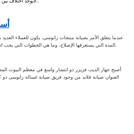
لايوجد اختلاف بين مواعيد العمل بجميع الفروع المتواجد بالمدن والمحافظات نهدف دائماً لراحة عملائنا..
.أس
عندما يتعلق الأمر بصيانة منتجات زانوسى، يكون للعملاء العديد
المدة التي يستغرقها الإصلاح، وما هي الخطوات التي يجب اتباعها في حالة تلف المنتج. يجيب الفريق المحترف عن هذه الأسئلة ويضمن توضيح الإجراءات بوضوح لضمان راحة العملاء ورضاهم.
أصبح جهاز الديب فريزر ذو انتشار واسع في معظم البيوت المصر
العنوان صيانة فلابد من وجود فريق صيانة غسالة زانوسى ذو ك