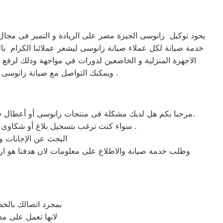
يحوذ توكيل زانوسى الجيزة مصر على الريادة و التميز فى مجال
خدمة صيانة لكل عملاء صيانة زانوسى ليشعر عملائنا الكرام بال
الاجهزة المنزلية و الخاضعين لدورات في مواجهة وذلك لرفع و
ويمكنك التواصل مع صيانة زانوسى مصر على رقم صيانة زانوسى لارسال مندوب الصيانة فى موعد أقصاه 24 ساعة فقط من استلام الاوردر .
مرحبا بكم هل لديك مشكلة فى منتجات زانوسى أو أعطال في منتجات زانوسى التى تتطلب الدعم الفنى أو هل لديك سؤال؟ يمكننا المساعدة بسهولة لاننا أفضل خدمة عملاء صيانة فى مصر.
سواء كنت ترغب بتسجيل بلاغ أو شكاوى صيانة بالمنتج الخاص بك أو التواصل مع أحد ممثلي خدمة العملاء أو طلب خدمة صيانة الخاصة بمنتجات زانوسى .
البحث عن الإجابات و
وطلب خدمة صيانة والاطلاع على معلومات لان هدفنا هو ارض
بمجرد اتصالك بالخ
لانها تعمل على مد