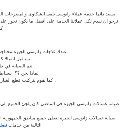
يسعد دائما خدمة عملاء زانوسى تلقى الشكاوى والمقترحات ال
نرجو ان نقدم لكل عملائنا الخدمة على أفضل ما يكون نحوز على
كل
عندك ثلاجات زانوسى الجيزة محتاجة 
نستقبل اتصالاتك
تتم الصيانة في ظ
لماذا نحن ؟؟ ببساطة 
كما نقوم بتركيب قطع الغيار المستبدلة باخرى اصلية ويحصل العميل على ضمان عام على العنوان صيانة وقطع الغيار المستبدلة .
صيانه غسالات زانوسى الجيزة في الماضي كان يلجئ الجميع إلى ا
صيانة غسالات زانوسى الجيزة تغطى جميع مناطق الجمهورية ال
التالية من خدمات
تصلي