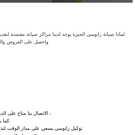
لماذا صيانة زانوسى الجيزة يوجد لدينا مراكز صيانة معتمدة لت
واحصل على العروض والمزا
الاتصال بنا متاح على الدوام من خلال رقم ضمان صيانة زانوسى الارضي او بالضغط علي ايقونة الهاتف ثم الاتصال ،
كما يوجد ايضاً ارقام تليفون زانوسى الموجودة بصفحة التواصل مع عملائنا.
توكيل زانوسى يسعي على مدار الوقت لتذل