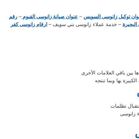
وان توكيل زانوسى السويس
–
عنوان صيانة زانوسى الفيوم
–
رقم
البحيرة
– خدمة عملاء زانوسى بني سويف –
ارقام زانوسى كفر
ء زانوسى
س