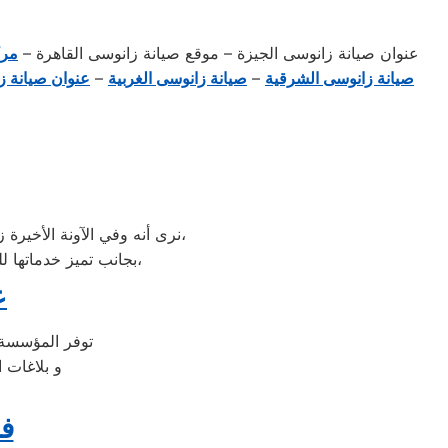
عنوان صيانة زانوسى الجيزة – موقع صيانة زانوسى القاهرة –
مرك
صيانة زانوسى الشرقية
–
صيانة زانوسى الغربية
–
عنوان صيانة ز
نرى أنه وفي الآونة الأخيرة زادت شهرة صيانة أجهزة زانوسى المنزلية، لتطورها الكبير وبروز مزاياها بين باقي العلامات الأخرى،
بجانب تميز خدماتها للصيانة وخدمات ما بعد البيع والكثير من أسباب اختيار العميل لها وثقته الكبيرة بها وبما تنتجه،
ع
توفر المؤسسة هذه ال
و بلاغات 
فر