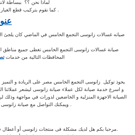
لماذا نحن ؟؟ ببساطة لانن
كما نقوم بتركيب قطع الغيار المستبدلة باخرى اصلية ويحصل العميل على ضمان عام على العنوان صيانة وقطع الغيار المستبدلة .
عنو
صيانه غسالات زانوسى التجمع الخامس في الماضي كان يلجئ الجم
صيانة غسالات زانوسى التجمع الخامس تغطى جميع مناطق الجم
المحافظات التالية من خدمات
تص
يحوذ توكيل زانوسى التجمع الخامس مصر على الريادة و التميز 
و اسرع خدمة صيانة لكل عملاء صيانة زانوسى ليشعر عملائنا الك
الصيانة الاجهزة المنزلية و الخاضعين لدورات في مواجهة وذلك ل
ويمكنك التواصل مع صيانة زانوسى مصر على رقم صيانة زانوسى لارسال مندوب الصيانة فى موعد أقصاه 24 ساعة فقط من استلام الاوردر .
مرحبا بكم هل لديك مشكلة فى منتجات زانوسى أو أعطال في منتجات زانوسى التى تتطلب الدعم الفنى أو هل لديك سؤال؟ يمكننا المساعدة بسهولة لاننا أفضل خدمة عملاء صيانة فى مصر.