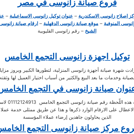
فروع صيانة زانوسى في مصر
ز اصلاح زانوسى الاسكندرية
–
عنوان توكيل زانوسى الاسماعيلية
–
عن
انوسى المنوفية
–
موقع صيانة زانوسى الدقهلية
–
ارقام صيانة زانوسى 
الشيخ
– رقم زانوسى القليوبية
توكيل اجهزة زانوسى التجمع الخامس
نوان صيانة زانوسى في التجمع الخامس
لّحظة رقم صيانة زانوسى التجمع الخامس 01112124913 لاستقبال تظلمات
الاعطال على الارقام الوارد ذكرها و هذا عن طريق ممثلى خدمة عملا
الذين يحاولون جاهدين إرضاء عملاء المؤسسة
وع مركز صيانة زانوسى التجمع الخام