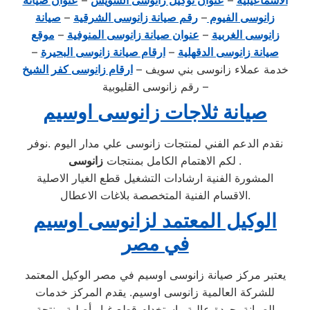
الاسماعيلية
–
عنوان توكيل زانوسى السويس
–
عنوان صيانة
زانوسى الفيوم
–
رقم صيانة زانوسى الشرقية
–
صيانة
زانوسى الغربية
–
عنوان صيانة زانوسى المنوفية
–
موقع
صيانة زانوسى الدقهلية
–
ارقام صيانة زانوسى البحيرة
–
خدمة عملاء زانوسى بني سويف –
ارقام زانوسى كفر الشيخ
– رقم زانوسى القليوبية
صيانة ثلاجات زانوسى اوسيم
نقدم الدعم الفني لمنتجات زانوسى علي مدار اليوم .نوفر
.
زانوسى
لكم الاهتمام الكامل بمنتجات
المشورة الفنية ارشادات التشغيل قطع الغيار الاصلية
الاقسام الفنية المتخصصة بلاغات الاعطال.
الوكيل المعتمد لزانوسى اوسيم
في مصر
يعتبر مركز صيانة زانوسى اوسيم في مصر الوكيل المعتمد
للشركة العالمية زانوسى اوسيم. يقدم المركز خدمات
الصيانة بجودة عالية واستخدام قطع غيار أصلية منتجة