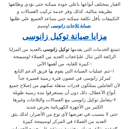
الغيار بمختلف أنواعها باعلي جودة ممكنة حتى تؤدي وظائفها
بطريقة مثالية، كذلك وفر خدمة تركيب الغسالات و
التكييفات بأقل تكلفة ممكنة حتي يساعد الجميع علي طلبها
اوسيم.
صيانة ثلاجات زانوسى
مزايا صيانة توكيل زانوسى
تتمتع الخدمات التي يقدمها
توكيل زانوسى
بالعديد من المزايا
الرائعة التي تنال علىإعجاب العديد من العملاء اوسيمجة
كبيرة للغاية، من أهمها الآتي:-
١-تتم عمليات الصيانة التي يقوم بها فريق الدعم التابع
لمركز زانوسى في غضون فترة زمنية قصيرة جداً
لأن العاملين يمتلكون قدرات مذهلة تمكنهم من إصلاح جميع
أنواع الأعطال، ذلك دون أن يستغرقوا مدة زمنية طويلة.
٢-يتعامل توكيل زانوسى مع الغسالات والثلاجات وغيرها
الكثير من الأجهزة الكهربائية بحرص شديد
حتى لا يتسبب في تعرضها لأي نوع من الأضرار، لذلك يثق
العديد من العملاء في المركز اوسيمجة كبيرة
٣-يقدم وثائق ضمان مختومة وموثقة علي جميع الخدمات