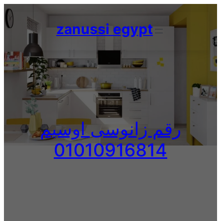
Skip
to
zanussi egypt
content
رقم زانوسى اوسيم
01010916814