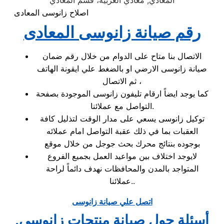
المعادي, معادي الغربية، قسم المعادي
اصلاح زانوسى المعادى
رقم صيانة زانوسى المعادى
الاتصال بنا متاح على الدوام من خلال رقم ضمان
صيانة زانوسى الارضي او بالضغط علي ايقونة الهاتف
ثم الاتصال ،
كما يوجد ايضاً ارقام تليفون زانوسى الموجودة بصفحة
التواصل مع عملائنا.
توكيل زانوسى يسعي على مدار الوقت لتذليل كافة
العقبات بما في ذلك عقبة التواصل امام عملائه
بوجوده بنتائج محرك بحث جوجل من خلال موقع
لايوجد اختلاف بين مواعيد العمل بجميع الفروع
المتواجد بالمدن والمحافظات نهدف دائماً لراحة
عملائنا..
اتصل علي صيانة زانوسى
.أسئلة حول صيانة منتجات زانوسى