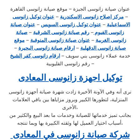
عنوان صيانة زانوسى الجيزة – موقع صيانة زانوسى القاهرة
–
مركز اصلاح زانوسى الاسكندرية
–
عنوان توكيل زانوسى
الاسماعيلية
–
عنوان توكيل زانوسى السويس
–
عنوان صيانة
زانوسى الفيوم
–
رقم صيانة زانوسى الشرقية
–
صيانة
زانوسى الغربية
–
عنوان صيانة زانوسى المنوفية
–
موقع
صيانة زانوسى الدقهلية
–
ارقام صيانة زانوسى البحيرة
–
خدمة عملاء زانوسى بني سويف –
ارقام زانوسى كفر الشيخ
– رقم زانوسى القليوبية
توكيل اجهزة زانوسى المعادى
نرى أنه وفي الآونة الأخيرة زادت شهرة صيانة أجهزة زانوسى
المنزلية، لتطورها الكبير وبروز مزاياها بين باقي العلامات
الأخرى،
بجانب تميز خدماتها للصيانة وخدمات ما بعد البيع والكثير من
أسباب اختيار العميل لها وثقته الكبيرة بها وبما تنتجه،
شركة صيانة
زانوسى في المعادى