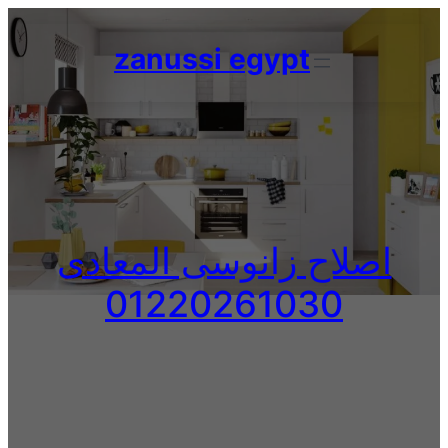
Skip
to
zanussi egypt
content
اصلاح زانوسى المعادى
01220261030