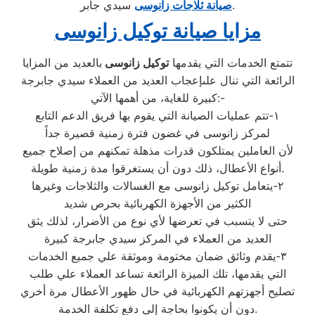
سيدي جابر.
صيانة ثلاجات زانوسى
مزايا صيانة توكيل زانوسى
تتمتع الخدمات التي يقدمها
توكيل زانوسى
بالعديد من المزايا
الرائعة التي تنال علىإعجاب العديد من العملاء سيدي جابرجة
كبيرة للغاية، من أهمها الآتي:-
١-تتم عمليات الصيانة التي يقوم بها فريق الدعم التابع
لمركز زانوسى في غضون فترة زمنية قصيرة جداً
لأن العاملين يمتلكون قدرات مذهلة تمكنهم من إصلاح جميع
أنواع الأعطال، ذلك دون أن يستغرقوا مدة زمنية طويلة.
٢-يتعامل توكيل زانوسى مع الغسالات والثلاجات وغيرها
الكثير من الأجهزة الكهربائية بحرص شديد
حتى لا يتسبب في تعرضها لأي نوع من الأضرار، لذلك يثق
العديد من العملاء في المركز سيدي جابرجة كبيرة
٣-يقدم وثائق ضمان مختومة وموثقة علي جميع الخدمات
التي يقدمها، تلك الميزة الرائعة تساعد العملاء علي طلب
تصليح أجهزتهم الكهربائية في حال ظهور الأعطال مرة أخري
دون أن يكونوا بحاجة إلى دفع تكلفة الخدمة.