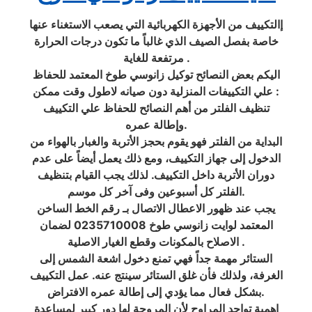
إالتكييف من الأجهزة الكهربائية التي يصعب الاستغناء عنها
خاصة بفصل الصيف الذي غالباً ما تكون درجات الحرارة
مرتفعة للغاية .
اليكم بعض النصائح توكيل زانوسي طوخ المعتمد للحفاظ
علي التكييفات المنزلية دون صيانه لاطول وقت ممكن :
تنظيف الفلتر من أهم النصائح للحفاظ علي التكييف
وإطالة عمره.
البداية من الفلتر فهو يقوم بحجز الأتربة والغبار بالهواء من
الدخول إلى جهاز التكييف، ومع ذلك يعمل أيضاً على عدم
دوران الأتربة داخل التكييف. لذلك يجب القيام بتنظيف
الفلتر كل أسبوعين وفى آخر كل موسم.
يجب عند ظهور الاعطال الاتصال بـ رقم الخط الساخن
المعتمد لوايت زانوسي طوخ 0235710008 لضمان
الاصلاح بالمكونات وقطع الغيار الاصلية .
الستائر مهمة جداً فهي تمنع دخول اشعة الشمس إلى
الغرفة، ولذلك فأن غلق الستائر سينتج عنه. عمل التكييف
بشكل فعال مما يؤدي إلى إطالة عمره الافتراض.
اهمية تواجد المراوح لأن المروحة لها دور كبير لمساعدة