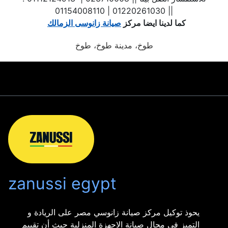
| 01220261030 | 01154008110|
كما لدينا ايضا مركز
صيانة زانوسى الزمالك
طوخ، مدينة طوخ، طوخ
zanussi egypt
يحوذ توكيل مركز صيانة زانوسي مصر على الريادة و
التميز فى مجال صيانة الاجهزة المنزلية حيث أن تقييم