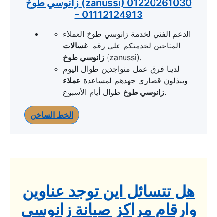
زانوسي طوخ (zanussi) 01220261030
– 01112124913
الدعم الفني لخدمة زانوسي طوخ العملاء
المتاحين لخدمتكم على رقم
غسالات
(zanussi).
زانوسي طوخ
لدينا فرق عمل متواجدين طوال اليوم
ويبذلون قصارى جهدهم لمساعدة
عملاء
طوال أيام الأسبوع.
زانوسي طوخ
الخط الساخن
هل تتسائل اين توجد عناوين
وارقام مراكز صيانة زانوسى