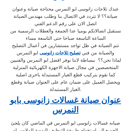
عندك ثلاجات زانوسى ابو النمرس محتاجة صيانة وعنوان
صيانة؟؟ لا تتردد في الاتصال بنا وطلب مهندس الصيانة
اتصل الان على رقم الدعم الفني
نستقبل اتصالاتكم يوميا عدا الجمعة والعطلات الرسمية من
الساعة التاسعة صباحا حتى التاسعة مساء
تتم الصيانة في ظل تواجد مستشارين في أعمال التصليح
والصيانة من فني
تصليح ثلاجات زانوسى
ابو النمرس
لماذا نحن؟؟ ببساطة لاننا نوفر افضل ابو النمرس والفنيين
المتخصصين في مجال صيانة الاجهزة الكهربائية المنزلية
كما نقوم بتركيب قطع الغيار المستبدلة باخرى اصلية
ويحصل العميل على ضمان عام على العنوان صيانة وقطع
الغيار المستبدلة.
عنوان صيانة غسالات زانوسى بابو
النمرس
صيانه غسالات زانوسى ابو النمرس في الماضي كان يلجئ
الجميع إلى استخدام طريقة التنظيف اليدوية للملابس او