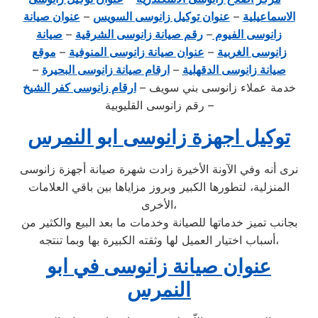
الاسماعيلية
–
عنوان توكيل زانوسى السويس
–
عنوان صيانة
زانوسى الفيوم
–
رقم صيانة زانوسى الشرقية
–
صيانة
زانوسى الغربية
–
عنوان صيانة زانوسى المنوفية
–
موقع
صيانة زانوسى الدقهلية
–
ارقام صيانة زانوسى البحيرة
–
خدمة عملاء زانوسى بني سويف –
ارقام زانوسى كفر الشيخ
– رقم زانوسى القليوبية
توكيل اجهزة زانوسى ابو النمرس
نرى أنه وفي الآونة الأخيرة زادت شهرة صيانة أجهزة زانوسى
المنزلية، لتطورها الكبير وبروز مزاياها بين باقي العلامات
الأخرى،
بجانب تميز خدماتها للصيانة وخدمات ما بعد البيع والكثير من
أسباب اختيار العميل لها وثقته الكبيرة بها وبما تنتجه،
عنوان صيانة زانوسى في ابو
النمرس