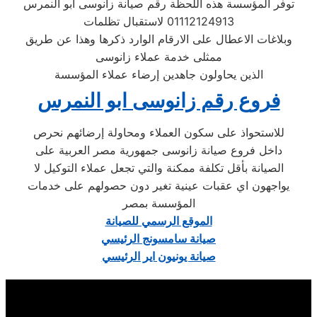
توفر المؤسسة هذه اللّحظة رقم صيانة زانوسى ابو النمرس
01112124913 لاستقبال تظلمات
وبلاغات الاعطال على الارقام الوارد ذكرها وهذا عن طريق
ممثلى خدمة عملاء زانوسى
الذين يحاولون جاهدين إرضاء عملاء المؤسسة
فروع رقم زانوسى ابو النمرس
للاستحواذ على سكون العملاء ومحاولة إرضائهم نحرص
داخل فروع صيانة زانوسى جمهورية مصر العربية على
الصيانة بأقل تكلفة ممكنة والتي تجعل عملاء التوكيل لا
يواجهون اي عقبات عينية تغير دون حصولهم على خدمات
المؤسسة بمصر
الموقع الرسمي للصيانة
صيانة سامسونج الرئيسي
صيانة يونيون اير الرئيسي