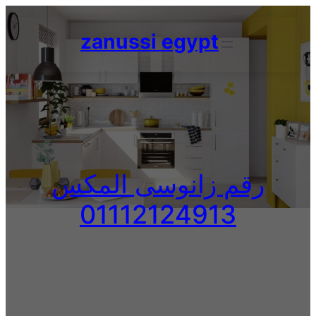
Skip
to
zanussi egypt
content
رقم زانوسى المكس
01112124913