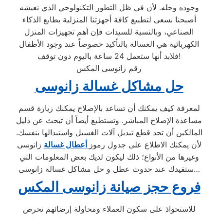
وجوده وحله. لأن في ظل التطور التكنولوجي الذي نعيشه
أصبحنا نسعى لتطبيع كافة أجهزتنا المنزلية بطابع الذكاء
الصناعي، وبالنسبة للسيدات فإن أهم تجهيزات المنزل
الكهربائية هي الغسالة بالتأكيد خصوصاً عند وجود الأطفال
فلابد أنها ستعمل 24 ساعة باليوم دون توقف!
رقم زانوسى المكس
حل مشاكل غسالة زانوسى
لمعرفة كيف يمكنك أن تساعد بالإصلاح يمكنك زيارة قسم
مساعدة الإصلاح المباشر. وتستطيع أيضاً أن تبحث عن دليل
المالكين أن تجد قطع تبديل آلات الغسيل واستبدالها بنفسك.
لأن يمكنك الاطلاع على جدول رموز
أعطال غسالة
زانوسى
وغيرها من الأنواع؛ ذلك ليكون لديك بعض المعلومات التي
ستفيدك عند حدوث عطل و حل مشاكل غسالة زانوسى…
فروع حجز صيانة زانوسى المكس
للاستحواذ على سكون العملاء ومحاولة إرضائهم نحرص