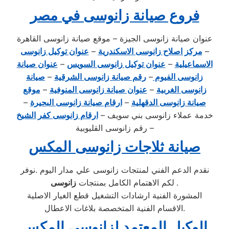
فروع صيانة زانوسى في مصر
عنوان صيانة زانوسى الجيزة – موقع صيانة زانوسى القاهرة
–
مركز اصلاح زانوسى الاسكندرية
–
عنوان توكيل زانوسى
الاسماعيلية
–
عنوان توكيل زانوسى السويس
–
عنوان صيانة
زانوسى الفيوم
–
رقم صيانة زانوسى الشرقية
–
صيانة
زانوسى الغربية
–
عنوان صيانة زانوسى المنوفية
–
موقع
صيانة زانوسى الدقهلية
–
ارقام صيانة زانوسى البحيرة
–
خدمة عملاء زانوسى بني سويف –
ارقام زانوسى كفر الشيخ
– رقم زانوسى القليوبية
صيانة ثلاجات زانوسى المكس
نقدم الدعم الفني لمنتجات زانوسى علي مدار اليوم .نوفر
.
زانوسى
لكم الاهتمام الكامل بمنتجات
المشورة الفنية ارشادات التشغيل قطع الغيار الاصلية
الاقسام الفنية المتخصصة بلاغات الاعطال.
الوكيل المعتمد لزانوسى المكس