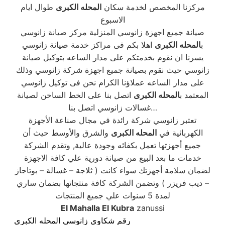
مركزنا المخصص لخدمة سكان
المحله الكبرى
طوال ايام
الاسبوع
صيانة جميع اجهزة زانوسي المنزلية مركز صيانة زانوسي
ب
المحله الكبرى
اهلا بكم فى مراكز خدمة صيانة زانوسي
يسرنا ان نقوم بخدمتكم على مدار الساعه بتوكيل صيانة
زانوسي حيث نقوم بصيانة جميع اجهزة شركة زانوسي وذلك
على مدار الساعه عملاؤنا الكرام نحن فى توكيل زانوسي
المعتمد ب
المحله الكبرى
اتصل بنا على الخط الساخن لصيانة
غسالات زانوسي اتصل بنا…
تعتبر زانوسي شركة رائدة في مجال صناعة الأجهزة
الكهربائية في
المحله الكبرى
والشرق والأوسط حيث أن
جميع أجهزتها تعمل بكفائه وجودة عالية, وتقدم الشركة
خدمات ما بعد البيع من صيانة دورية علي كافة الاجهزة
لضمان سلامة أجهزتك سواء كانت ( ثلاجة – غسالة – بوتاجاز
– ديب فريزر ) وتضمن الشركة كافة منتجاتها بضمان ساري
لمدة 5 سنوات علي جميع المنتجات
El Mahalla El Kubra
zanussi
رقم شكاوي زانوسي المحله الكبرى