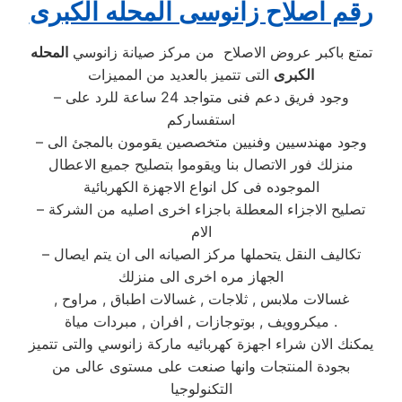
رقم اصلاح زانوسى المحله الكبرى
تمتع باكبر عروض الاصلاح من مركز صيانة زانوسي
المحله
الكبرى
التى تتميز بالعديد من المميزات
– وجود فريق دعم فنى متواجد 24 ساعة للرد على
استفساركم
– وجود مهندسيين وفنيين متخصصين يقومون بالمجئ الى
منزلك فور الاتصال بنا ويقوموا بتصليح جميع الاعطال
الموجوده فى كل انواع الاجهزة الكهربائية
– تصليح الاجزاء المعطلة باجزاء اخرى اصليه من الشركة
الام
– تكاليف النقل يتحملها مركز الصيانه الى ان يتم ايصال
الجهاز مره اخرى الى منزلك
غسالات ملابس , ثلاجات , غسالات اطباق , مراوح ,
ميكروويف , بوتوجازات , افران , مبردات مياة .
يمكنك الان شراء اجهزة كهربائيه ماركة زانوسي والتى تتميز
بجودة المنتجات وانها صنعت على مستوى عالى من
التكنولوجيا