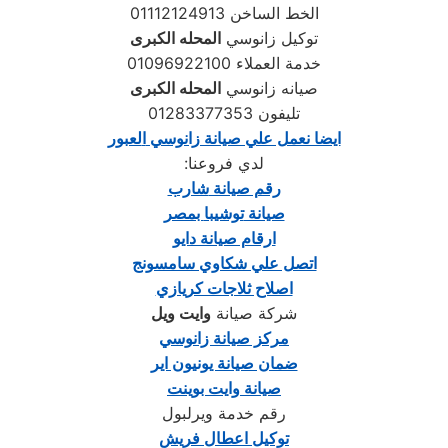
01112124913 الخط الساخن
توكيل زانوسي
المحله الكبرى
خدمة العملاء 01096922100
صيانه زانوسي
المحله الكبرى
تليفون 01283377353
ايضا نعمل علي صيانة زانوسي
ا
لعبور
لدي فروعنا
:
رقم صيانة
شارب
صيانة
توشيبا
بمصر
ارقام صيانة دايو
اتصل علي شكاوي سامسونج
اصلاح ثلاجات كريازي
شركة صيانة
وايت ويل
مركز صيانة زانوسي
ضمان صيانة يونيون اير
صيانة
وايت بوينت
رقم خدمة ويرلبول
توكيل اعطال
فريش